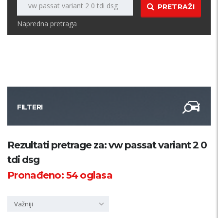
PRETRAŽI
Napredna pretraga
FILTERI
Kategorija
Rezultati pretrage za: vw passat variant 2 0
tdi dsg
Županija
Pronađeno:
54
oglasa
Samo sa slikom
Važniji
PRETRAŽI