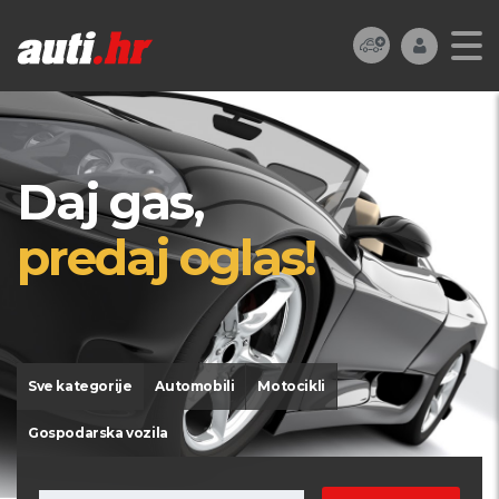
Daj gas,
predaj oglas!
Sve kategorije
Automobili
Motocikli
Gospodarska vozila