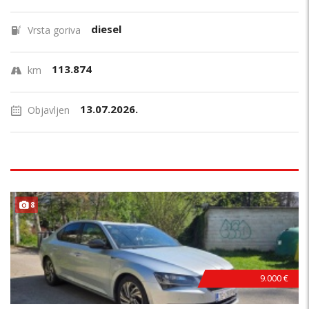
diesel
Vrsta goriva
113.874
km
13.07.2026.
Objavljen
8
9.000 €