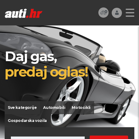
Daj gas,
predaj oglas!
Sve kategorije
Automobili
Motocikli
Gospodarska vozila