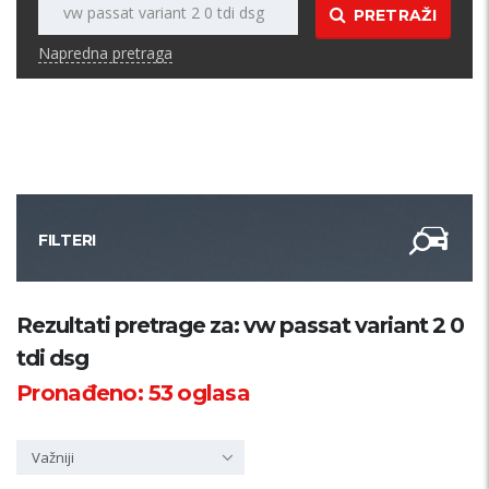
PRETRAŽI
Napredna pretraga
FILTERI
Kategorija
Rezultati pretrage za: vw passat variant 2 0
tdi dsg
Županija
Pronađeno:
53
oglasa
Samo sa slikom
Važniji
PRETRAŽI