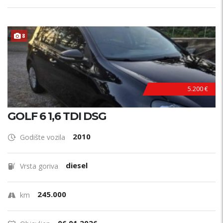
8
5.200 €
GOLF 6 1,6 TDI DSG
2010
Godište vozila
diesel
Vrsta goriva
245.000
km