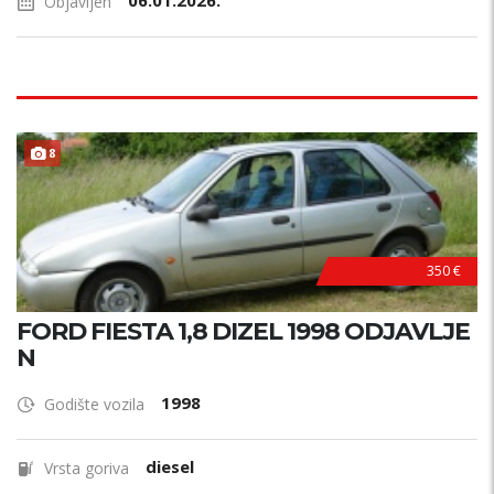
06.01.2026.
Objavljen
8
AKCIJA !
350 €
FORD FIESTA 1,8 DIZEL 1998 ODJAVLJE
N
1998
Godište vozila
diesel
Vrsta goriva