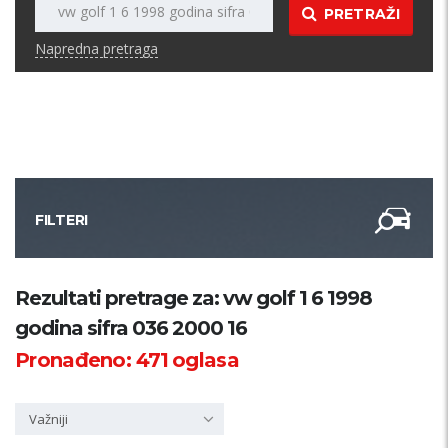
PRETRAŽI
Napredna pretraga
FILTERI
Kategorija
Rezultati pretrage za: vw golf 1 6 1998
godina sifra 036 2000 16
Županija
Pronađeno:
471
oglasa
Samo sa slikom
Važniji
PRETRAŽI