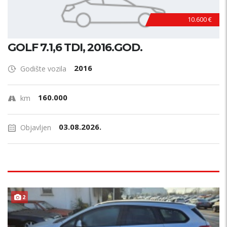
10.600 €
GOLF 7.1,6 TDI, 2016.GOD.
2016
Godište vozila
160.000
km
03.08.2026.
Objavljen
2