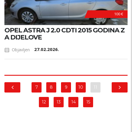
100 €
OPEL ASTRA J 2.0 CDTI 2015 GODINA Z
A DIJELOVE
27.02.2026.
Objavljen
7
8
9
10
11
12
13
14
15