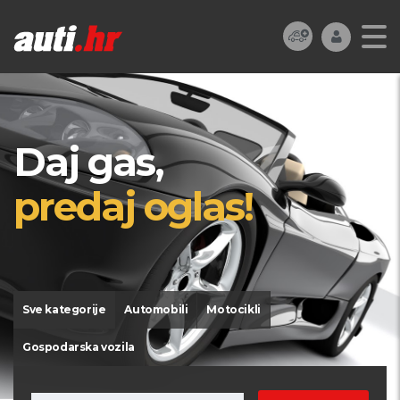
Daj gas,
predaj oglas!
Sve kategorije
Automobili
Motocikli
Gospodarska vozila