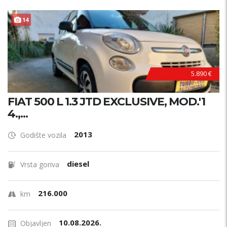
14
5.890 €
FIAT 500 L 1.3 JTD EXCLUSIVE, MOD.'1
4.,...
2013
Godište vozila
diesel
Vrsta goriva
216.000
km
10.08.2026.
Objavljen