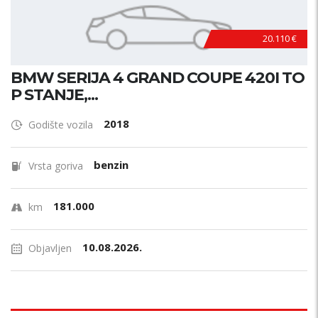
20.110 €
BMW SERIJA 4 GRAND COUPE 420I TO
P STANJE,...
2018
Godište vozila
benzin
Vrsta goriva
181.000
km
10.08.2026.
Objavljen