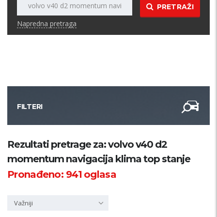
PRETRAŽI
Napredna pretraga
FILTERI
Kategorija
Rezultati pretrage za: volvo v40 d2
momentum navigacija klima top stanje
Županija
Pronađeno:
941
oglasa
Samo sa slikom
Važniji
PRETRAŽI