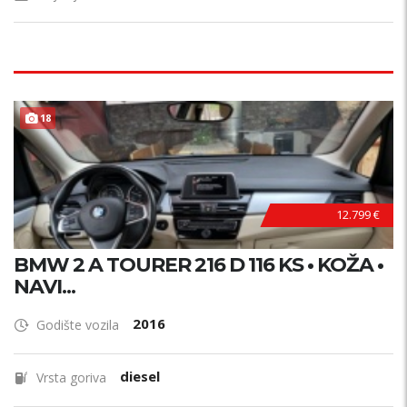
18
12.799 €
BMW 2 A TOURER 216 D 116 KS • KOŽA •
NAVI...
2016
Godište vozila
diesel
Vrsta goriva