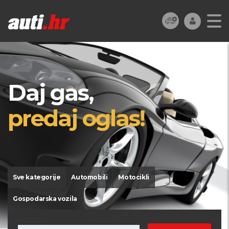
Daj gas,
predaj oglas!
Sve kategorije
Automobili
Motocikli
Gospodarska vozila