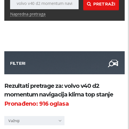
PRETRAŽI
Napredna pretraga
FILTERI
Kategorija
Rezultati pretrage za: volvo v40 d2
momentum navigacija klima top stanje
Županija
Pronađeno:
916
oglasa
Samo sa slikom
Važniji
PRETRAŽI