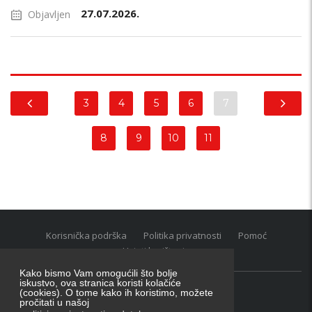
27.07.2026.
Objavljen
3
4
5
6
7
8
9
10
11
Korisnička podrška
Politika privatnosti
Pomoć
Uvjeti korištenja
Kako bismo Vam omogućili što bolje
iskustvo, ova stranica koristi kolačiće
(cookies). O tome kako ih koristimo, možete
Oglasnik grupacija:
posao.hr
|
oglasnik.hr
|
auti.hr
pročitati u našoj