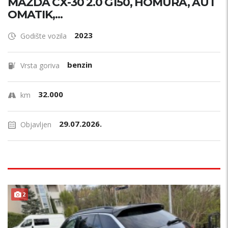
MAZDA CX-30 2.0 G150, HOMURA, AUT
OMATIK,...
2023
Godište vozila
benzin
Vrsta goriva
32.000
km
29.07.2026.
Objavljen
PRILIKA !
2