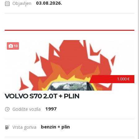
03.08.2026.
Objavljen
10
AKCIJA !
1.000 €
VOLVO S70 2.0T + PLIN
1997
Godište vozila
benzin + plin
Vrsta goriva