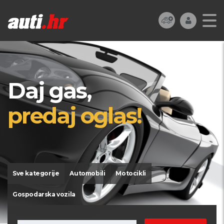
Daj gas,
predaj oglas!
Sve kategorije
Automobili
Motocikli
Gospodarska vozila