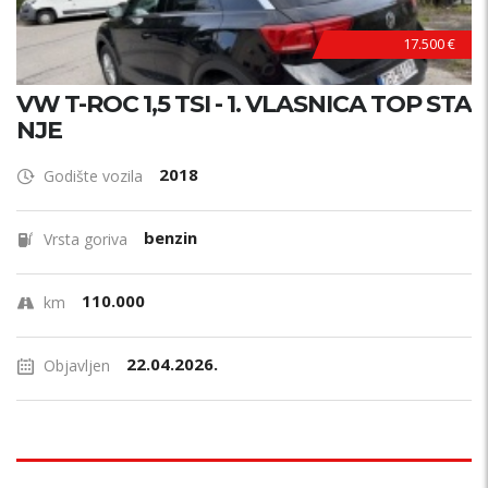
17.500 €
VW T-ROC 1,5 TSI - 1. VLASNICA TOP STA
NJE
2018
Godište vozila
benzin
Vrsta goriva
110.000
km
22.04.2026.
Objavljen