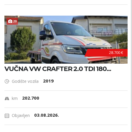
20
28.700 €
VUČNA VW CRAFTER 2.0 TDI 180...
2019
Godište vozila
202.700
km
03.08.2026.
Objavljen