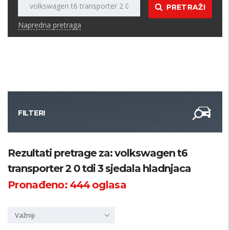
PRETRAŽI
Napredna pretraga
FILTERI
Kategorija
Rezultati pretrage za: volkswagen t6
transporter 2 0 tdi 3 sjedala hladnjaca
Županija
Pronađeno:
444
oglasa
Samo sa slikom
Važniji
PRETRAŽI