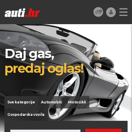
Daj gas,
predaj oglas!
Sve kategorije
Automobili
Motocikli
Gospodarska vozila