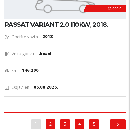
15.000 €
PASSAT VARIANT 2.0 110KW, 2018.
2018
Godište vozila
diesel
Vrsta goriva
146.200
km
06.08.2026.
Objavljen
1
2
3
4
5