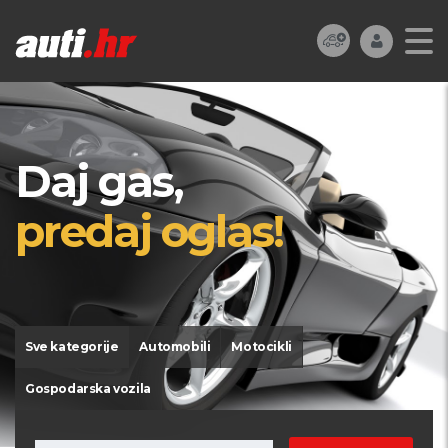
Daj gas,
predaj oglas!
Sve kategorije
Automobili
Motocikli
Gospodarska vozila