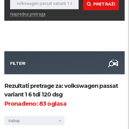
PRETRAŽI
Napredna pretraga
FILTERI
Kategorija
Rezultati pretrage za: volkswagen passat
variant 1 6 tdi 120 dsg
Županija
Pronađeno:
83
oglasa
Samo sa slikom
Važniji
PRETRAŽI