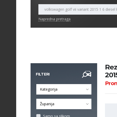
Napredna pretraga
Rez
201
FILTERI
Pro
Kategorija
Županija
Samo sa slikom