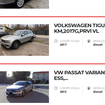
VOLKSWAGEN TIGUA
KM,2017G,PRVI VL
GODIŠTE VOZILA
VRSTA GO
2017
diesel
VW PASSAT VARIANT 
ESS,...
GODIŠTE VOZILA
VRSTA GO
2015
diesel