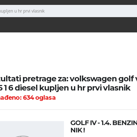
ultati pretrage za: volkswagen golf v
5 1 6 diesel kupljen u hr prvi vlasnik
nađeno:
634
oglasa
GOLF IV - 1.4. BENZ
NIK !