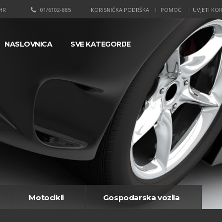
HR
01/6102-885
KORISNIČKA PODRŠKA
POMOĆ
UVJETI KOR
NASLOVNICA
SVE KATEGORIJE
Motocikli
Gospodarska vozila