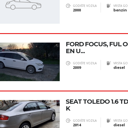
GODIŠTE VOZILA
VRSTA GO
2000
benzin
FORD FOCUS, FUL 
EN U...
GODIŠTE VOZILA
VRSTA GO
2009
diesel
SEAT TOLEDO 1.6 TD
K
GODIŠTE VOZILA
VRSTA GO
2014
diesel