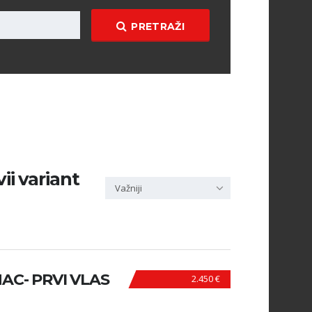
PRETRAŽI
ii variant
Važniji
INAC- PRVI VLAS
2.450 €