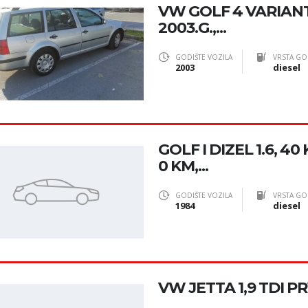
VW GOLF 4 VARIANT 
2003.G.,...
GODIŠTE VOZILA
VRSTA GO
2003
diesel
GOLF I DIZEL 1.6, 40
0 KM,...
GODIŠTE VOZILA
VRSTA GO
1984
diesel
VW JETTA 1,9 TDI P