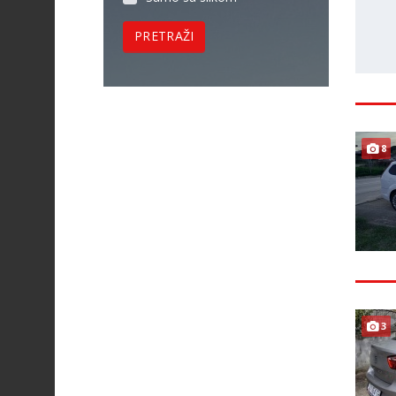
PRETRAŽI
8
3