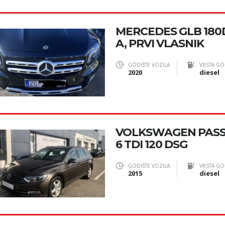
MERCEDES GLB 180D
A, PRVI VLASNIK
GODIŠTE VOZILA
VRSTA GO
2020
diesel
VOLKSWAGEN PASSA
6 TDI 120 DSG
GODIŠTE VOZILA
VRSTA GO
2015
diesel