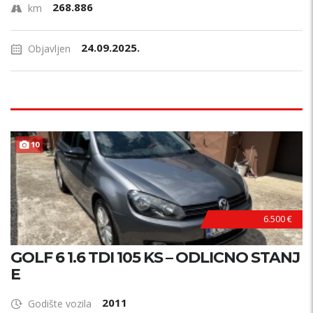
268.886
km
24.09.2025.
Objavljen
TOP STANJE !
10
6.500 €
GOLF 6 1.6 TDI 105 KS – ODLICNO STANJ
E
2011
Godište vozila