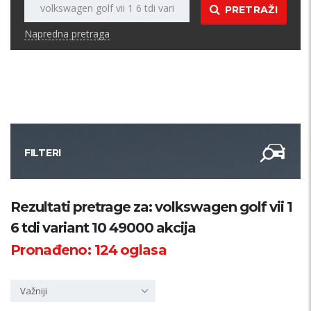
PRETRAŽI
Napredna pretraga
FILTERI
Kategorija
Rezultati pretrage za: volkswagen golf vii 1
6 tdi variant 10 49000 akcija
Županija
Pronađeno:
124
oglasa
Samo sa slikom
Važniji
PRETRAŽI