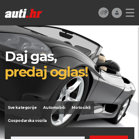
Daj gas,
predaj oglas!
Sve kategorije
Automobili
Motocikli
Gospodarska vozila