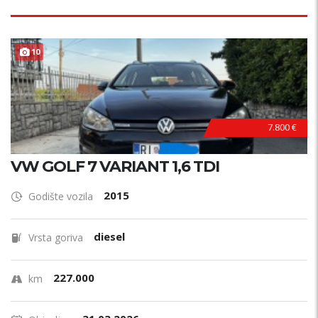
TOP STANJE !
10
7.800 €
VW GOLF 7 VARIANT 1,6 TDI
2015
Godište vozila
diesel
Vrsta goriva
227.000
km