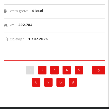
diesel
Vrsta goriva
202.784
km
19.07.2026.
Objavljen
1
2
3
4
5
6
7
8
9