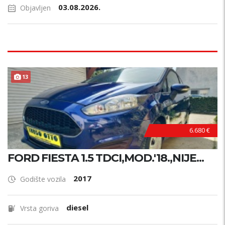
03.08.2026.
Objavljen
13
6.680 €
FORD FIESTA 1.5 TDCI,MOD.'18.,NIJE...
2017
Godište vozila
diesel
Vrsta goriva