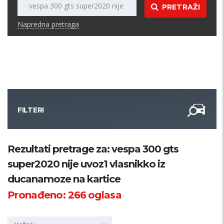
PRETRAŽI
Napredna pretraga
FILTERI
Kategorija
Rezultati pretrage za: vespa 300 gts
super2020 nije uvoz1 vlasnikko iz
Županija
ducanamoze na kartice
Pronađeno:
266
oglasa
Samo sa slikom
PRETRAŽI