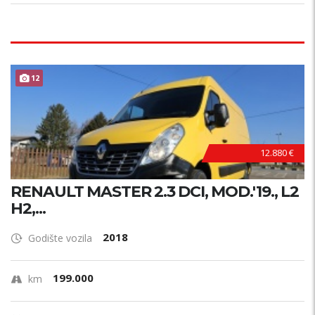
12
12.880 €
RENAULT MASTER 2.3 DCI, MOD.'19., L2
H2,...
2018
Godište vozila
199.000
km