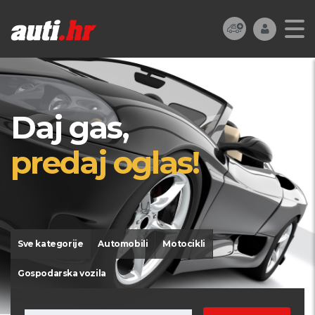
Daj gas,
predaj oglas!
Sve kategorije
Automobili
Motocikli
Gospodarska vozila