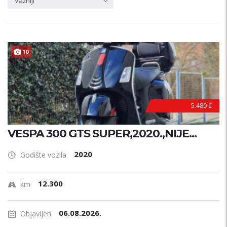
Važniji
10
5.480 €
VESPA 300 GTS SUPER,2020.,NIJE...
2020
Godište vozila
12.300
km
06.08.2026.
Objavljen