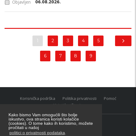
06.08.2026.
Objavljen
1
2
3
4
5
6
7
8
9
Korisnička podrška
Politika privatnosti
Pomoć
Uvjeti korištenja
Kako bismo Vam omogućili što bolje
iskustvo, ova stranica koristi kolačiće
(cookies). O tome kako ih koristimo, možete
Oglasnik grupacija:
posao.hr
|
oglasnik.hr
|
auti.hr
pročitati u našoj
Tečaj za konverziju u EUR valutu: 1 euro = 7.53450 kn
politici o privatnosti podataka
.