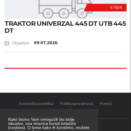
9.700 €
TRAKTOR UNIVERZAL 445 DT UTB 445
DT
09.07.2026.
Objavljen
Korisnička podrška
Politika privatnosti
Pomoć
Uvjeti korištenja
Kako bismo Vam omogućili što bolje
iskustvo, ova stranica koristi kolačiće
(cookies). O tome kako ih koristimo, možete
Oglasnik grupacija:
posao.hr
|
oglasnik.hr
|
auti.hr