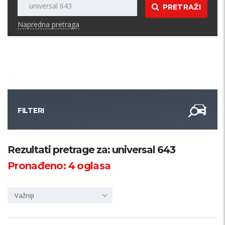
PRETRAŽI
Napredna pretraga
FILTERI
Kategorija
Rezultati pretrage za: universal 643
Pronađeno:
4
oglasa
Županija
Važniji
Samo sa slikom
PRETRAŽI