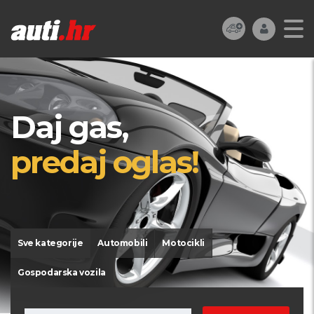
Daj gas,
predaj oglas!
Sve kategorije
Automobili
Motocikli
Gospodarska vozila