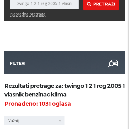
PRETRAŽI
Napredna pretraga
FILTERI
Kategorija
Rezultati pretrage za: twingo 1 2 1 reg 2005 1
vlasnik benzinac klima
Županija
Pronađeno:
1031
oglasa
Samo sa slikom
Važniji
PRETRAŽI