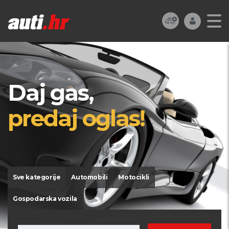
Daj gas,
predaj oglas!
Sve kategorije
Automobili
Motocikli
Gospodarska vozila