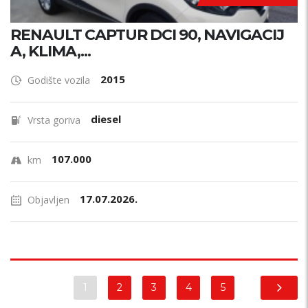
RENAULT CAPTUR DCI 90, NAVIGACIJ
A, KLIMA,...
2015
Godište vozila
diesel
Vrsta goriva
107.000
km
17.07.2026.
Objavljen
1
2
3
4
5