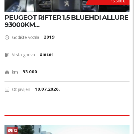
15.500 €
PEUGEOT RIFTER 1.5 BLUEHDI ALLURE
93000KM...
2019
Godište vozila
diesel
Vrsta goriva
93.000
km
10.07.2026.
Objavljen
12