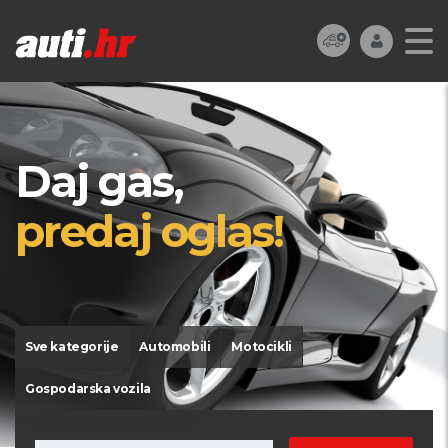
Daj gas,
predaj oglas!
Sve kategorije
Automobili
Motocikli
Gospodarska vozila