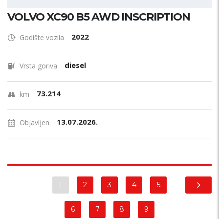
VOLVO XC90 B5 AWD INSCRIPTION
2022
Godište vozila
diesel
Vrsta goriva
73.214
km
13.07.2026.
Objavljen
1
2
3
4
5
6
7
8
9