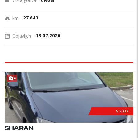
Vrsta goriva
27.643
km
13.07.2026.
Objavljen
9
9.900 €
SHARAN