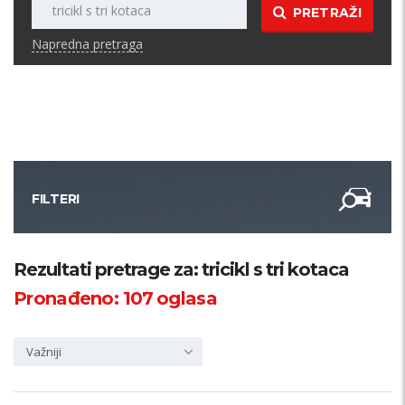
PRETRAŽI
Napredna pretraga
FILTERI
Kategorija
Rezultati pretrage za: tricikl s tri kotaca
Pronađeno:
107
oglasa
Županija
Važniji
Samo sa slikom
PRETRAŽI