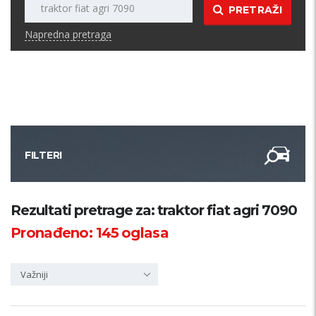
PRETRAŽI
Napredna pretraga
FILTERI
Kategorija
Rezultati pretrage za: traktor fiat agri 7090
Pronađeno:
145
oglasa
Županija
Važniji
Samo sa slikom
PRETRAŽI