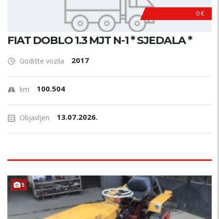
0 €
FIAT DOBLO 1.3 MJT N-1 * SJEDALA *
2017
Godište vozila
100.504
km
13.07.2026.
Objavljen
5