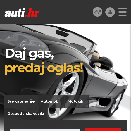
Daj gas,
predaj oglas!
Sve kategorije
Automobili
Motocikli
Gospodarska vozila