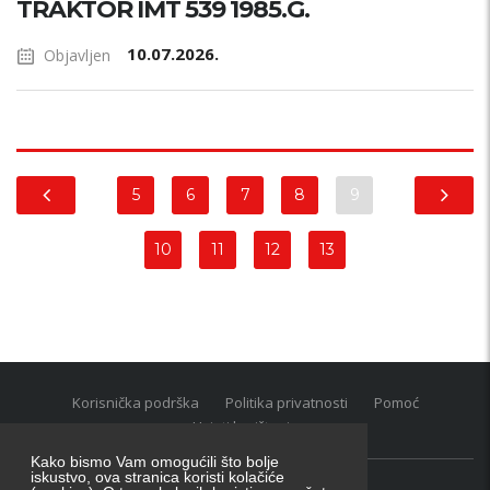
TRAKTOR IMT 539 1985.G.
10.07.2026.
Objavljen
5
6
7
8
9
10
11
12
13
Korisnička podrška
Politika privatnosti
Pomoć
Uvjeti korištenja
Kako bismo Vam omogućili što bolje
iskustvo, ova stranica koristi kolačiće