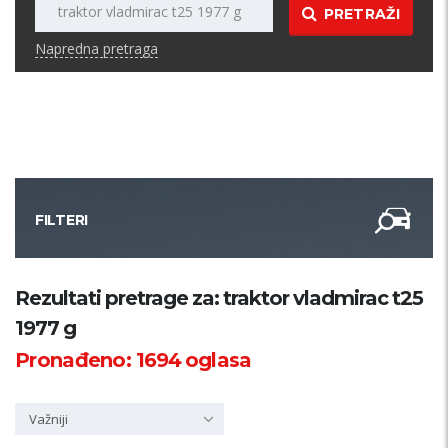
PRETRAŽI
Napredna pretraga
FILTERI
Kategorija
Rezultati pretrage za: traktor vladmirac t25
1977 g
Županija
Pronađeno:
1694
oglasa
Samo sa slikom
Važniji
PRETRAŽI