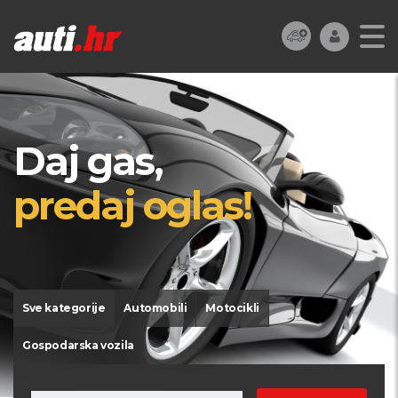
Daj gas,
predaj oglas!
Sve kategorije
Automobili
Motocikli
Gospodarska vozila