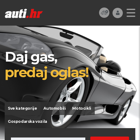
Daj gas,
predaj oglas!
Sve kategorije
Automobili
Motocikli
Gospodarska vozila