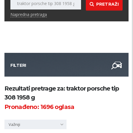
PRETRAŽI
Napredna pretraga
FILTERI
Kategorija
Rezultati pretrage za: traktor porsche tip
308 1958 g
Županija
Pronađeno:
1696
oglasa
Samo sa slikom
Važniji
PRETRAŽI