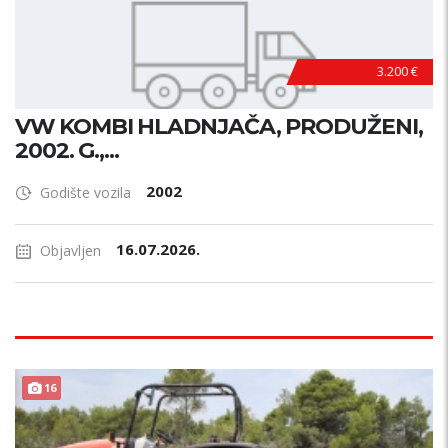
3.200 €
VW KOMBI HLADNJAČA, PRODUŽENI,
2002. G.,...
2002
Godište vozila
16.07.2026.
Objavljen
16