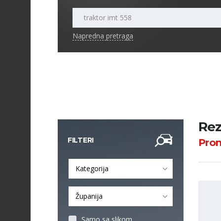
Napredna pretraga
Rez
FILTERI
Pro
Kategorija
Županija
Samo sa slikom