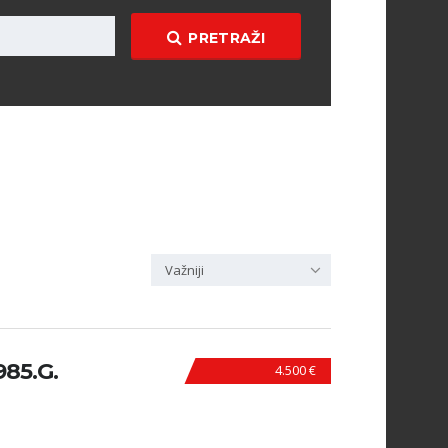
PRETRAŽI
Važniji
985.G.
4.500 €