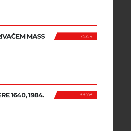
RIVAČEM MASS
7.525 €
E 1640, 1984.
5.500 €