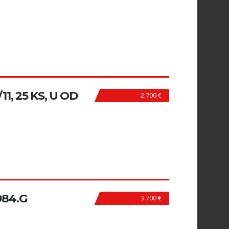
1, 25 KS, U OD
2.700 €
984.G
3.700 €