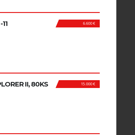
-11
6.600 €
ORER II, 80KS
15.000 €