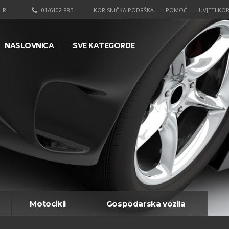
HR
01/6102-885
KORISNIČKA PODRŠKA
POMOĆ
UVJETI KOR
NASLOVNICA
SVE KATEGORIJE
Motocikli
Gospodarska vozila