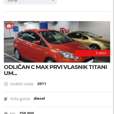
Važniji
7
5.000 €
ODLIČAN C MAX PRVI VLASNIK TITANI
UM...
2011
Godište vozila
diesel
Vrsta goriva
250.000
km