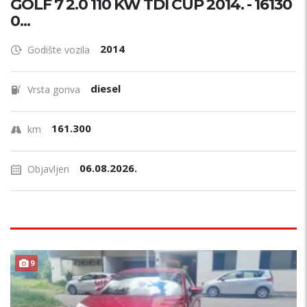
GOLF 7 2.0 110 KW TDI CUP 2014. - 16130
0...
2014
Godište vozila
diesel
Vrsta goriva
161.300
km
06.08.2026.
Objavljen
9