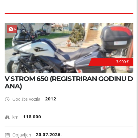
6
3.900 €
V STROM 650 (REGISTRIRAN GODINU D
ANA)
2012
Godište vozila
118.000
km
20.07.2026.
Objavljen