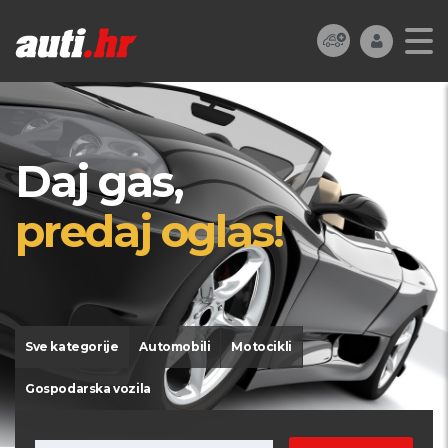
Daj gas,
predaj oglas!
Sve kategorije
Automobili
Motocikli
Gospodarska vozila