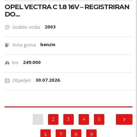
OPEL VECTRA C 1.8 16V – REGISTRIRAN
DO...
2003
Godište vozila
benzin
Vrsta goriva
249.000
km
30.07.2026.
Objavljen
1
2
3
4
5
6
7
8
9