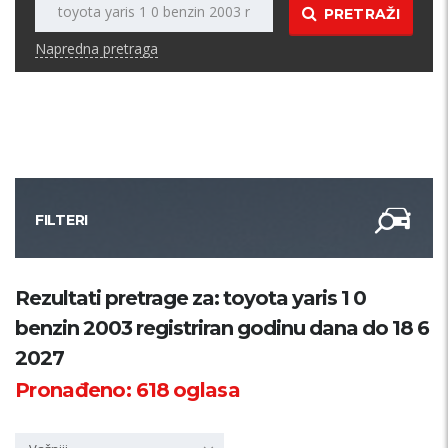
PRETRAŽI
Napredna pretraga
FILTERI
Kategorija
Rezultati pretrage za: toyota yaris 1 0
benzin 2003 registriran godinu dana do 18 6
Županija
2027
Pronađeno:
618
oglasa
Samo sa slikom
PRETRAŽI