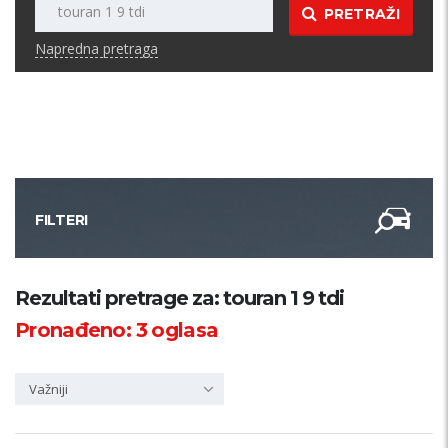
PRETRAŽI
Napredna pretraga
FILTERI
Kategorija
Rezultati pretrage za: touran 1 9 tdi
Pronađeno:
3
oglasa
Županija
Važniji
Samo sa slikom
PRETRAŽI