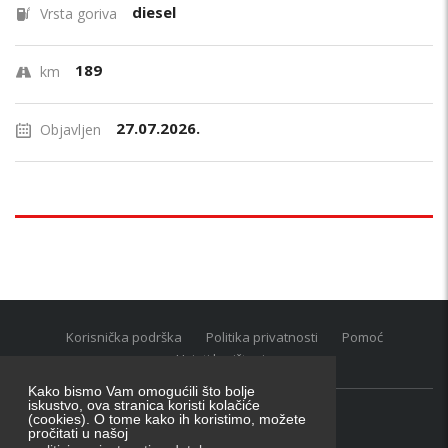
diesel
Vrsta goriva
189
km
27.07.2026.
Objavljen
Korisnička podrška
Politika privatnosti
Pomoć
Uvjeti korištenja
Kako bismo Vam omogućili što bolje
iskustvo, ova stranica koristi kolačiće
(cookies). O tome kako ih koristimo, možete
Oglasnik grupacija:
posao.hr
|
oglasnik.hr
|
auti.hr
pročitati u našoj
Tečaj za konverziju u EUR valutu: 1 euro = 7.53450 kn