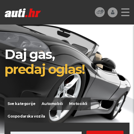
Daj gas,
predaj oglas!
Sve kategorije
Automobili
Motocikli
Gospodarska vozila