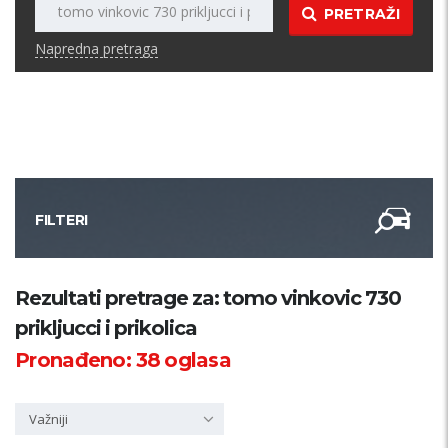
PRETRAŽI
Napredna pretraga
FILTERI
Kategorija
Rezultati pretrage za: tomo vinkovic 730
prikljucci i prikolica
Županija
Pronađeno:
38
oglasa
Samo sa slikom
Važniji
PRETRAŽI