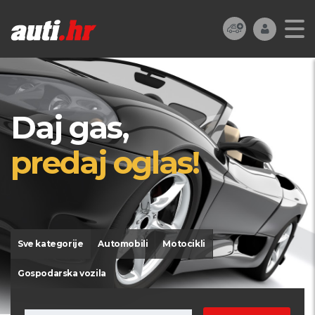
Daj gas,
predaj oglas!
Sve kategorije
Automobili
Motocikli
Gospodarska vozila