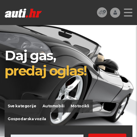
Daj gas,
predaj oglas!
Sve kategorije
Automobili
Motocikli
Gospodarska vozila