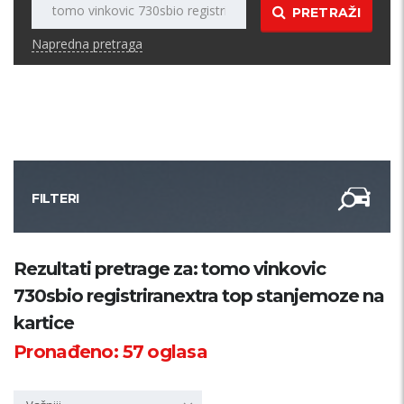
PRETRAŽI
Napredna pretraga
FILTERI
Kategorija
Rezultati pretrage za: tomo vinkovic
730sbio registriranextra top stanjemoze na
Županija
kartice
Pronađeno:
57
oglasa
Samo sa slikom
PRETRAŽI