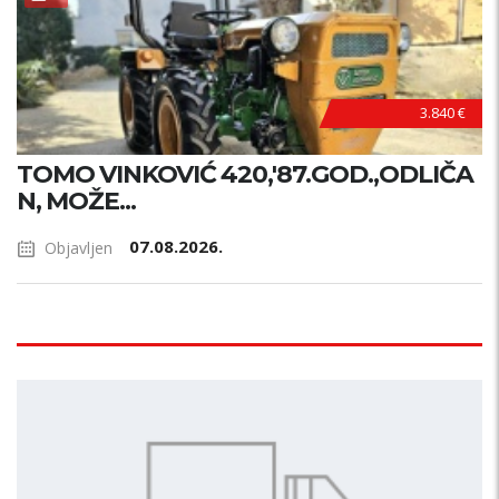
3.840 €
TOMO VINKOVIĆ 420,'87.GOD.,ODLIČA
N, MOŽE...
07.08.2026.
Objavljen