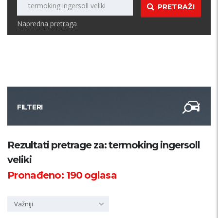
PRETRAŽI
Napredna pretraga
FILTERI
Kategorija
Rezultati pretrage za: termoking ingersoll
veliki
Županija
Pronađeno:
190
oglasa
Samo sa slikom
Važniji
PRETRAŽI