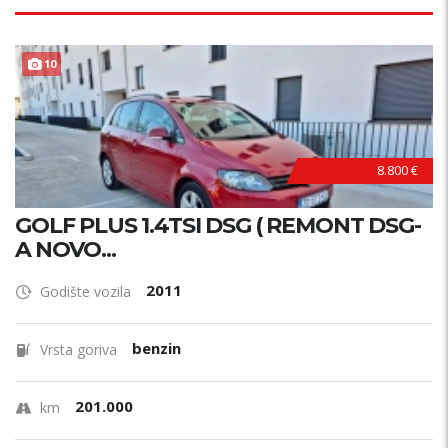
10
8.800 €
GOLF PLUS 1.4TSI DSG ( REMONT DSG-
A NOVO...
2011
Godište vozila
benzin
Vrsta goriva
201.000
km