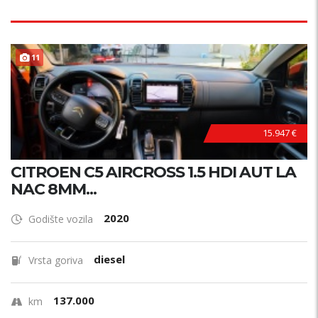
11
15.947 €
CITROEN C5 AIRCROSS 1.5 HDI AUT LA
NAC 8MM...
2020
Godište vozila
diesel
Vrsta goriva
137.000
km