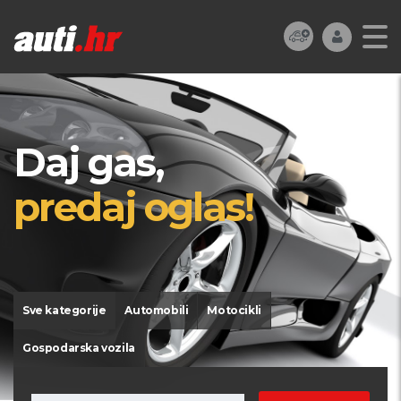
Daj gas,
predaj oglas!
Sve kategorije
Automobili
Motocikli
Gospodarska vozila