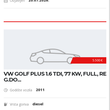
20.07.2026.
Objavljen
5.500 €
VW GOLF PLUS 1.6 TDI, 77 KW, FULL, RE
G.DO...
2011
Godište vozila
diesel
Vrsta goriva