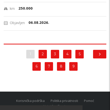
250.000
km
06.08.2026.
Objavljen
1
2
3
4
5
6
7
8
9
Korisnička podrška
Politika privatnosti
Pomoć
Uvjeti korištenja