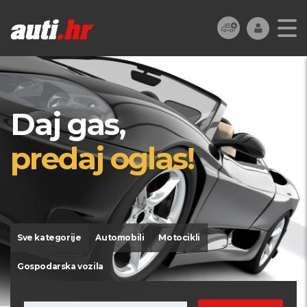
Daj gas,
predaj oglas!
Sve kategorije
Automobili
Motocikli
Gospodarska vozila