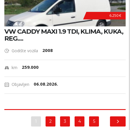
6.250 €
VW CADDY MAXI 1.9 TDI, KLIMA, KUKA,
REG....
2008
Godište vozila
259.000
km
06.08.2026.
Objavljen
1
2
3
4
5