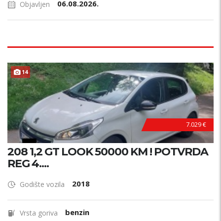
06.08.2026.
Objavljen
14
7.029 €
208 1,2 GT LOOK 50000 KM ! POTVRDA
REG 4....
2018
Godište vozila
benzin
Vrsta goriva