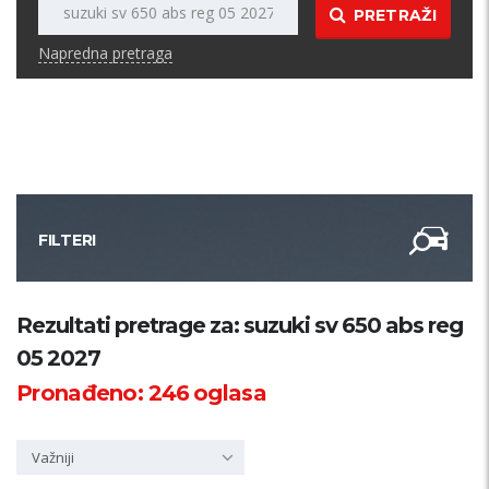
PRETRAŽI
Napredna pretraga
FILTERI
Kategorija
Rezultati pretrage za: suzuki sv 650 abs reg
05 2027
Županija
Pronađeno:
246
oglasa
Samo sa slikom
Važniji
PRETRAŽI