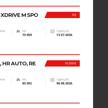
 XDRIVE M SPO
0 €
RIVA
KM
OBJAVLJEN
73.659
13.07.2026.
, HR AUTO, RE
10.300 €
RIVA
KM
OBJAVLJEN
83.932
06.08.2026.