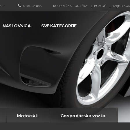
HR
01/6102-885
KORISNIČKA PODRŠKA
POMOĆ
UVJETI KOR
NASLOVNICA
SVE KATEGORIJE
Motocikli
Gospodarska vozila