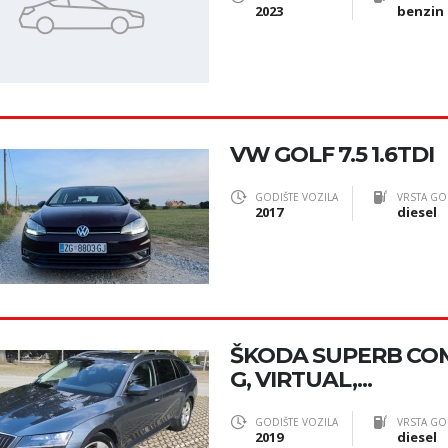
2023
benzin
VW GOLF 7.5 1.6TDI
GODIŠTE VOZILA
VRSTA GO
2017
diesel
ŠKODA SUPERB COMB
G, VIRTUAL,...
GODIŠTE VOZILA
VRSTA GO
2019
diesel