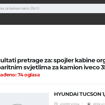
ultati pretrage za: spojler kabine org
aritnim svjetlima za kamion iveco 3
nađeno:
74
oglasa
HYUNDAI TUCSON 1
GODIŠTE VOZILA
VRSTA GO