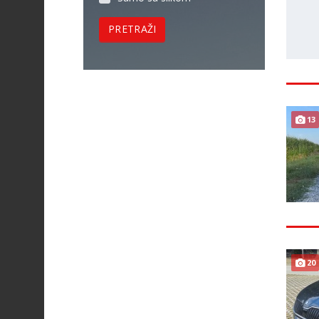
PRETRAŽI
13
20