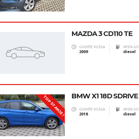
MAZDA 3 CD110 TE
GODIŠTE VOZILA
VRSTA GO
2009
diesel
BMW X1 18D SDRIVE
TOP STANJE !
GODIŠTE VOZILA
VRSTA GO
2018
diesel