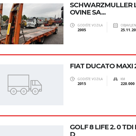
SCHWARZMULLER L
OVINE SA...
GODIŠTE VOZILA
OBJAVLJE
2005
25.11.20
FIAT DUCATO MAXI 
GODIŠTE VOZILA
KM
2015
220.000
GOLF 8 LIFE 2. 0 TD
D