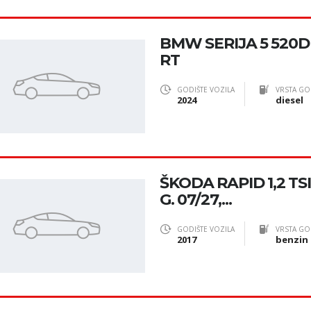
BMW SERIJA 5 520D
RT
GODIŠTE VOZILA
VRSTA GO
2024
diesel
ŠKODA RAPID 1,2 TSI
G. 07/27,...
GODIŠTE VOZILA
VRSTA GO
2017
benzin