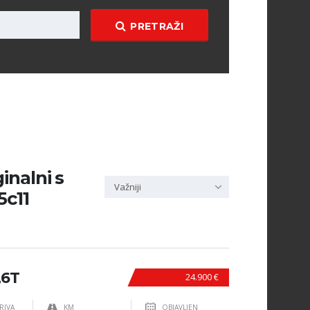
PRETRAŽI
inalni s
Važniji
5c11
,6T
24.900 €
RIVA
KM
OBJAVLJEN