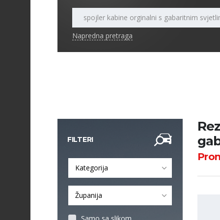
Napredna pretraga
Rez
gab
FILTERI
Pro
Kategorija
Županija
Samo sa slikom