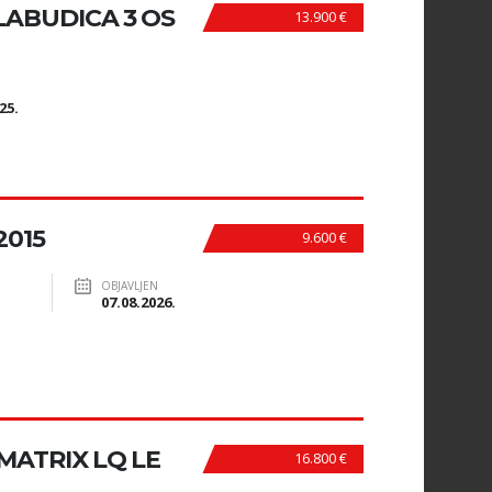
ABUDICA 3 OS
13.900 €
N
25.
2015
9.600 €
OBJAVLJEN
07.08.2026.
I MATRIX LQ LE
16.800 €