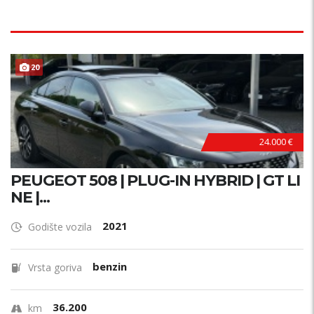
20
24.000 €
PEUGEOT 508 | PLUG-IN HYBRID | GT LI
NE |...
2021
Godište vozila
benzin
Vrsta goriva
36.200
km