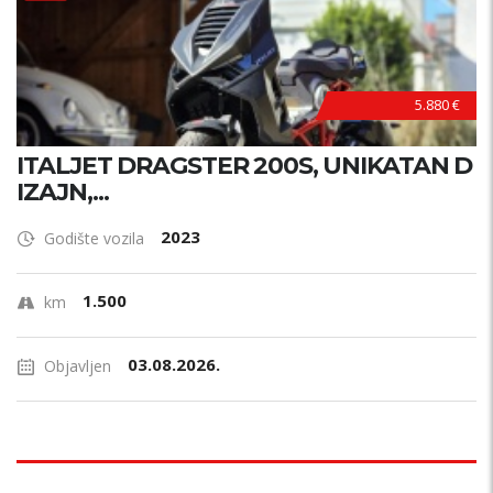
5.880 €
ITALJET DRAGSTER 200S, UNIKATAN D
IZAJN,...
2023
Godište vozila
1.500
km
03.08.2026.
Objavljen