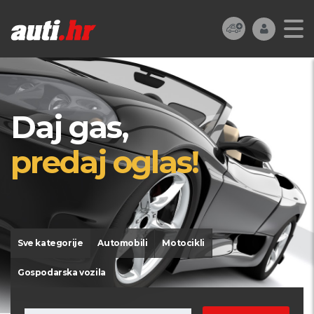
Daj gas,
predaj oglas!
Sve kategorije
Automobili
Motocikli
Gospodarska vozila