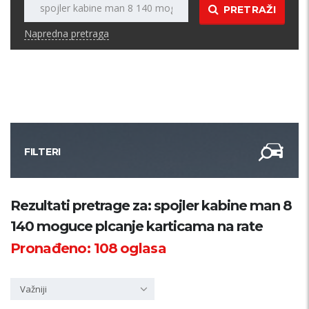
PRETRAŽI
Napredna pretraga
FILTERI
Kategorija
Rezultati pretrage za: spojler kabine man 8
140 moguce plcanje karticama na rate
Županija
Pronađeno:
108
oglasa
Samo sa slikom
Važniji
PRETRAŽI