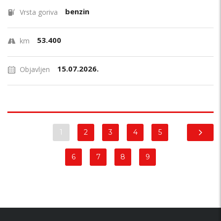
benzin
Vrsta goriva
53.400
km
15.07.2026.
Objavljen
1
2
3
4
5
6
7
8
9