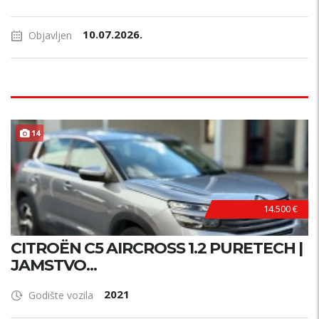
10.07.2026.
Objavljen
14
14.500 €
CITROËN C5 AIRCROSS 1.2 PURETECH |
JAMSTVO...
2021
Godište vozila