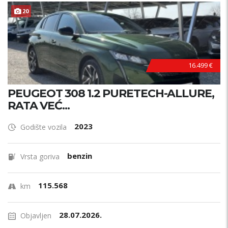
20
16.499 €
PEUGEOT 308 1.2 PURETECH-ALLURE,
RATA VEĆ...
2023
Godište vozila
benzin
Vrsta goriva
115.568
km
28.07.2026.
Objavljen