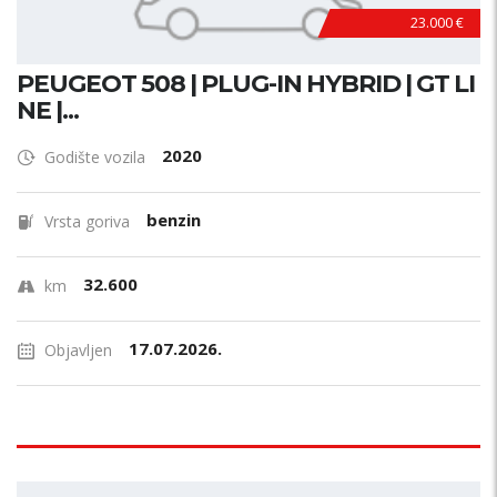
23.000 €
PEUGEOT 508 | PLUG-IN HYBRID | GT LI
NE |...
2020
Godište vozila
benzin
Vrsta goriva
32.600
km
17.07.2026.
Objavljen