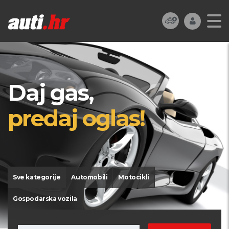
Daj gas,
predaj oglas!
Sve kategorije
Automobili
Motocikli
Gospodarska vozila