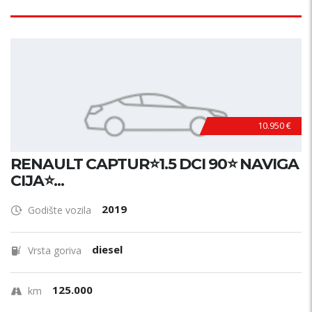
10.950 €
RENAULT CAPTUR⭐1.5 DCI 90⭐ NAVIGA
CIJA⭐...
2019
Godište vozila
diesel
Vrsta goriva
125.000
km