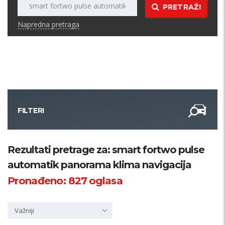
PRETRAŽI
Napredna pretraga
FILTERI
Kategorija
Rezultati pretrage za: smart fortwo pulse
automatik panorama klima navigacija
Županija
Pronađeno:
827
oglasa
Samo sa slikom
Važniji
PRETRAŽI