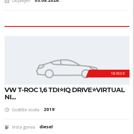
03.08.2026.
Objavljen
18.950 €
VW T-ROC 1,6 TDI⭐IQ DRIVE⭐VIRTUAL
NI...
2019
Godište vozila
diesel
Vrsta goriva