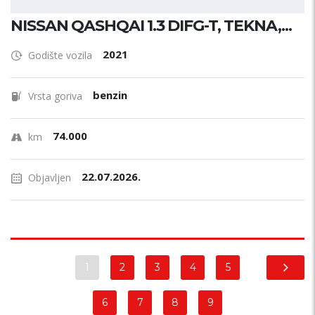
NISSAN QASHQAI 1.3 DIFG-T, TEKNA,...
2021
Godište vozila
benzin
Vrsta goriva
74.000
km
22.07.2026.
Objavljen
1
2
3
4
5
6
7
8
9