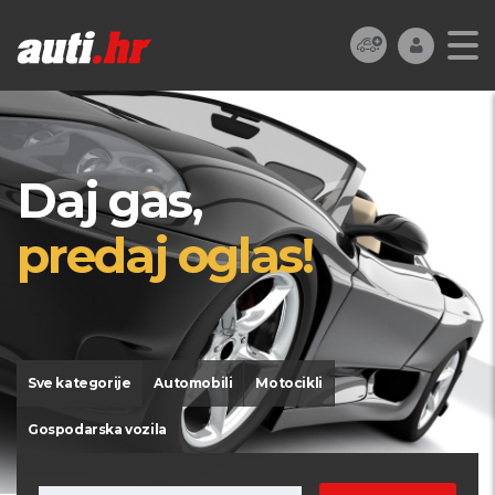
Daj gas,
predaj oglas!
Sve kategorije
Automobili
Motocikli
Gospodarska vozila