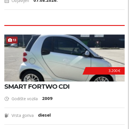
07.08.2026.
Objavljen
13
3.200 €
SMART FORTWO CDI
2009
Godište vozila
diesel
Vrsta goriva