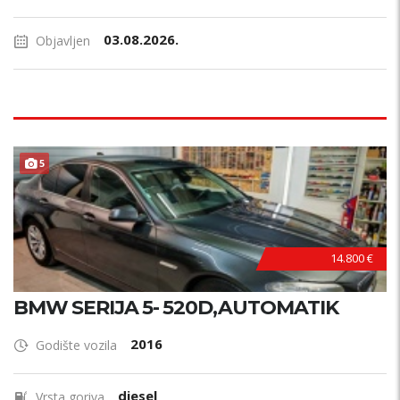
03.08.2026.
Objavljen
5
14.800 €
BMW SERIJA 5- 520D,AUTOMATIK
2016
Godište vozila
diesel
Vrsta goriva