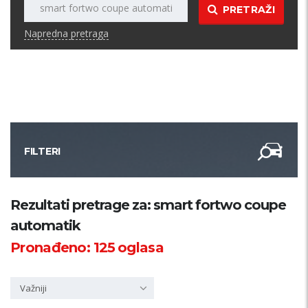
PRETRAŽI
Napredna pretraga
FILTERI
Kategorija
Rezultati pretrage za: smart fortwo coupe
automatik
Županija
Pronađeno:
125
oglasa
Samo sa slikom
Važniji
PRETRAŽI