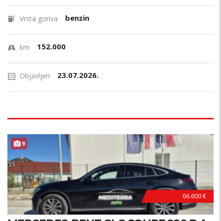
benzin
Vrsta goriva
152.000
km
23.07.2026.
Objavljen
ODLIČAN !
9
66.600 €