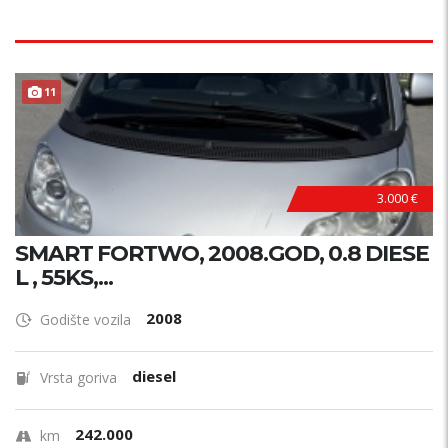
11
3.000 €
SMART FORTWO, 2008.GOD, 0.8 DIESE
L , 55KS,...
2008
Godište vozila
diesel
Vrsta goriva
242.000
km