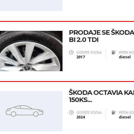
PRODAJE SE ŠKOD
BI 2.0 TDI
GODIŠTE VOZILA
VRSTA GO
2017
diesel
ŠKODA OCTAVIA KAR
150KS...
GODIŠTE VOZILA
VRSTA GO
2024
diesel