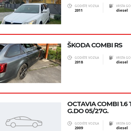
GODIŠTE VOZILA
VRSTA GO
2011
diesel
ŠKODA COMBI RS
GODIŠTE VOZILA
VRSTA GO
2018
diesel
OCTAVIA COMBI 1.6 T
G.DO 05/27G.
GODIŠTE VOZILA
VRSTA GO
2009
diesel