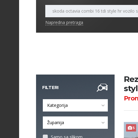
Napredna pretraga
Rez
sty
FILTERI
Pro
Kategorija
Županija
5
Samo sa slikom