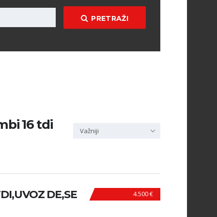
PRETRAŽI
bi 16 tdi
Važniji
DI,UVOZ DE,SE
4.500 €