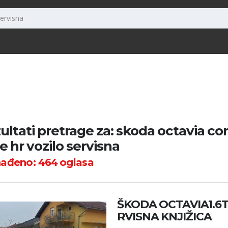
ultati pretrage za: skoda octavia com
le hr vozilo servisna
nađeno:
464
oglasa
ŠKODA OCTAVIA1.6T
RVISNA KNJIŽICA