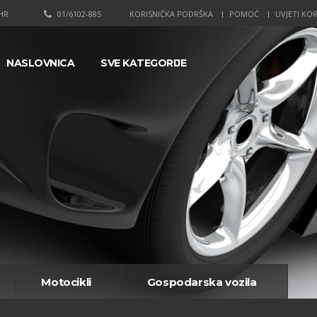
HR
01/6102-885
KORISNIČKA PODRŠKA
POMOĆ
UVJETI KOR
NASLOVNICA
SVE KATEGORIJE
Motocikli
Gospodarska vozila