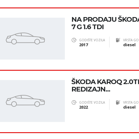
NA PRODAJU ŠKODA
7 G 1.6 TDI
GODIŠTE VOZILA
VRSTA GO
2017
diesel
ŠKODA KAROQ 2.0TDI
REDIZAJN...
GODIŠTE VOZILA
VRSTA GO
2022
diesel