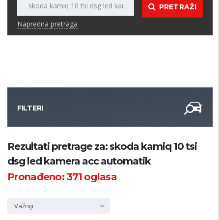
PRETRAŽI
Napredna pretraga
FILTERI
Kategorija
Rezultati pretrage za: skoda kamiq 10 tsi
dsg led kamera acc automatik
Županija
Pronađeno:
371
oglasa
Samo sa slikom
Važniji
PRETRAŽI