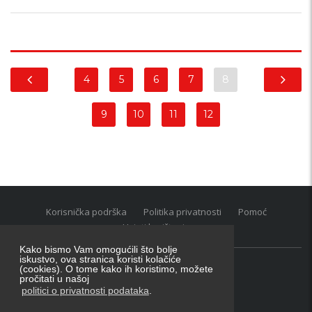
4
5
6
7
8
9
10
11
12
Korisnička podrška
Politika privatnosti
Pomoć
Uvjeti korištenja
Kako bismo Vam omogućili što bolje
iskustvo, ova stranica koristi kolačiće
(cookies). O tome kako ih koristimo, možete
Oglasnik grupacija:
posao.hr
|
oglasnik.hr
|
auti.hr
pročitati u našoj
Tečaj za konverziju u EUR valutu: 1 euro = 7.53450 kn
politici o privatnosti podataka
.