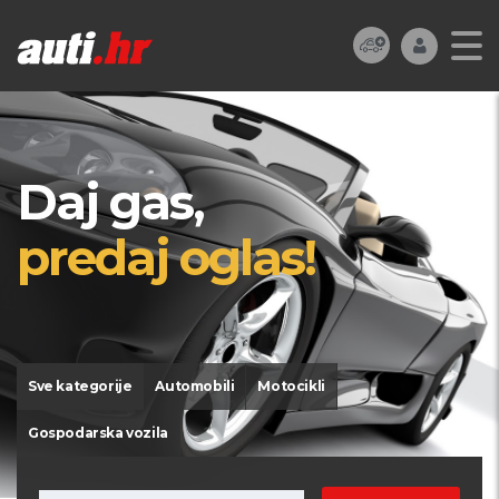
Daj gas,
predaj oglas!
Sve kategorije
Automobili
Motocikli
Gospodarska vozila