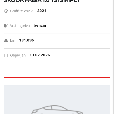
ŠKODA FABIA 1.0 TSI SIMPLY
2021
Godište vozila
benzin
Vrsta goriva
131.096
km
13.07.2026.
Objavljen