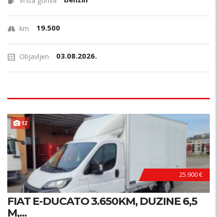
Vrsta goriva
19.500
km
03.08.2026.
Objavljen
12
25.900 €
FIAT E-DUCATO 3.650KM, DUZINE 6,5
M,...