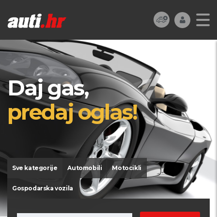
Daj gas,
predaj oglas!
Sve kategorije
Automobili
Motocikli
Gospodarska vozila