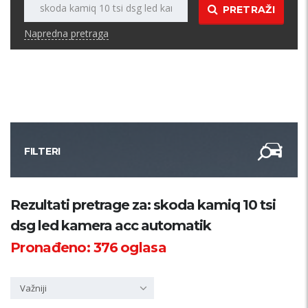
PRETRAŽI
Napredna pretraga
FILTERI
Kategorija
Rezultati pretrage za: skoda kamiq 10 tsi
dsg led kamera acc automatik
Županija
Pronađeno:
376
oglasa
Samo sa slikom
Važniji
PRETRAŽI