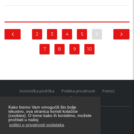
2
3
4
5
6
7
8
9
10
Korisnička podrška
Politika privatnosti
Pomoć
Uvjeti korištenja
Kako bismo Vam omogućili što bolje
iskustvo, ova stranica koristi kolačiće
(cookies). O tome kako ih koristimo, možete
Oglasnik grupacija:
posao.hr
|
oglasnik.hr
|
auti.hr
pročitati u našoj
Tečaj za konverziju u EUR valutu: 1 euro = 7.53450 kn
politici o privatnosti podataka
.