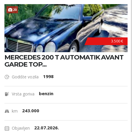
20
3.500 €
MERCEDES 200 T AUTOMATIK AVANT
GARDE TOP...
1998
Godište vozila
benzin
Vrsta goriva
243.000
km
22.07.2026.
Objavljen