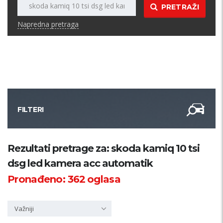
PRETRAŽI
Napredna pretraga
FILTERI
Kategorija
Rezultati pretrage za: skoda kamiq 10 tsi
dsg led kamera acc automatik
Županija
Pronađeno:
362
oglasa
Samo sa slikom
Važniji
PRETRAŽI