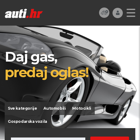
Daj gas,
predaj oglas!
Sve kategorije
Automobili
Motocikli
Gospodarska vozila