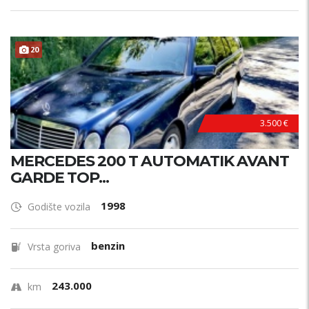
20
3.500 €
MERCEDES 200 T AUTOMATIK AVANT
GARDE TOP...
1998
Godište vozila
benzin
Vrsta goriva
243.000
km