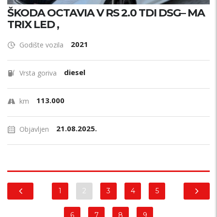
ŠKODA OCTAVIA V RS 2.0 TDI DSG– MA
TRIX LED ,
2021
Godište vozila
diesel
Vrsta goriva
113.000
km
21.08.2025.
Objavljen
1
2
3
4
5
6
7
8
9