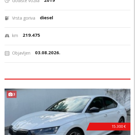
2019
Godište vozila
diesel
Vrsta goriva
219.475
km
03.08.2026.
Objavljen
TOP STANJE !
3
15.300 €