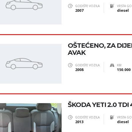
GODIŠTE VOZILA
VRSTA GO
2007
diesel
OŠTEĆENO, ZA DIJE
AVAK
GODIŠTE VOZILA
KM
2008
150.000
ŠKODA YETI 2.0 TD
GODIŠTE VOZILA
VRSTA GO
2013
diesel