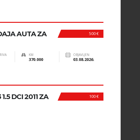
DAJA AUTA ZA
500 €
RIVA
KM
OBJAVLJEN
370.000
03.08.2026.
.5 DCI 2011 ZA
100 €