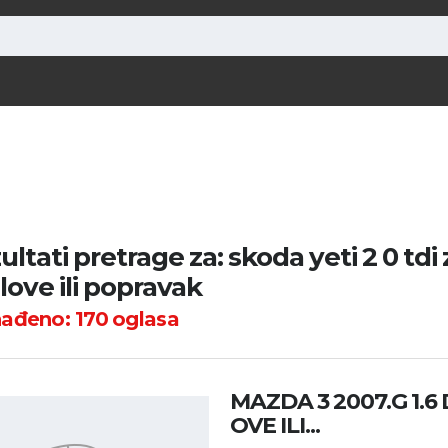
ultati pretrage za: skoda yeti 2 0 tdi 
elove ili popravak
nađeno:
170
oglasa
MAZDA 3 2007.G 1.6 
OVE ILI...