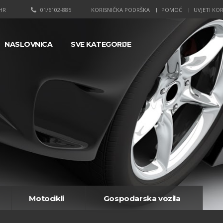
HR
01/6102-885
KORISNIČKA PODRŠKA
POMOĆ
UVJETI KOR
NASLOVNICA
SVE KATEGORIJE
Motocikli
Gospodarska vozila