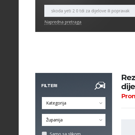
Napredna pretraga
Rez
dij
FILTERI
Pro
Kategorija
Županija
Samo sa slikom