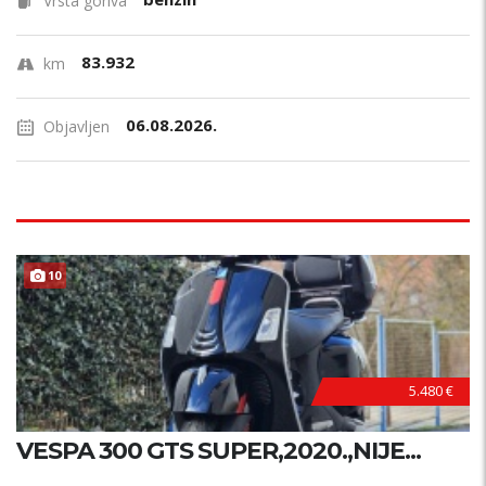
Vrsta goriva
83.932
km
06.08.2026.
Objavljen
10
5.480 €
VESPA 300 GTS SUPER,2020.,NIJE...