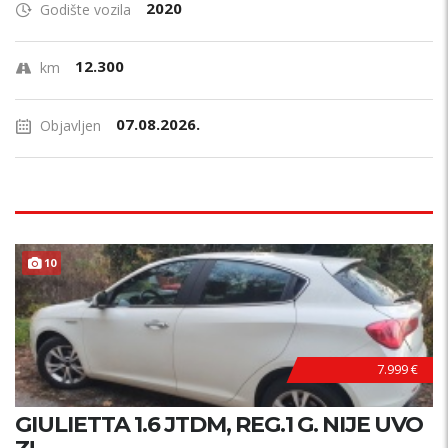
2020
Godište vozila
12.300
km
07.08.2026.
Objavljen
10
7.999 €
GIULIETTA 1.6 JTDM, REG.1 G. NIJE UVO