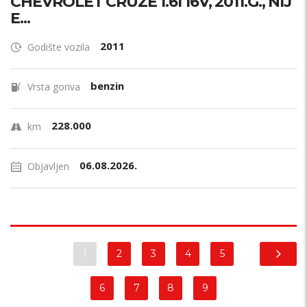
CHEVROLET CRUZE 1.6I 16V, 2011.G., NIJ
E...
2011
Godište vozila
benzin
Vrsta goriva
228.000
km
06.08.2026.
Objavljen
1
2
3
4
5
6
7
8
9