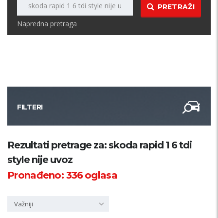
PRETRAŽI
Napredna pretraga
FILTERI
Kategorija
Rezultati pretrage za: skoda rapid 1 6 tdi
style nije uvoz
Županija
Pronađeno:
336
oglasa
Samo sa slikom
Važniji
PRETRAŽI