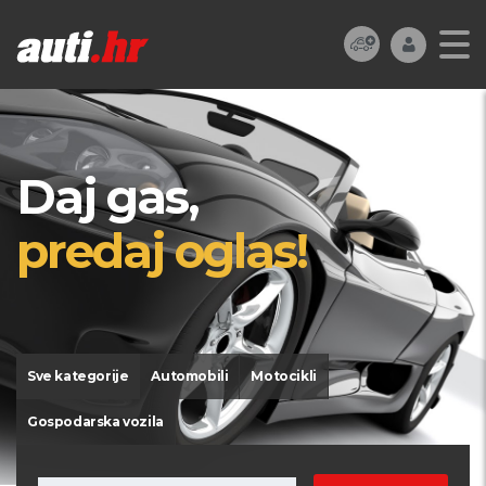
Daj gas,
predaj oglas!
Sve kategorije
Automobili
Motocikli
Gospodarska vozila