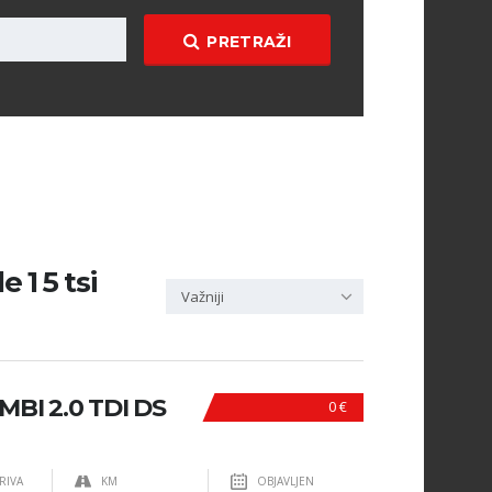
PRETRAŽI
 1 5 tsi
Važniji
BI 2.0 TDI DS
0 €
RIVA
KM
OBJAVLJEN