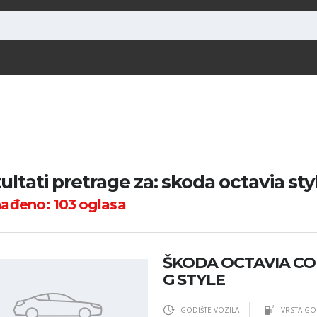
ultati pretrage za: skoda octavia style
nađeno:
103
oglasa
ŠKODA OCTAVIA COM
G STYLE
GODIŠTE VOZILA
VRSTA GO