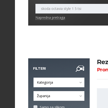
Napredna pretraga
Rez
FILTERI
Pro
Kategorija
Županija
Samo sa slikom