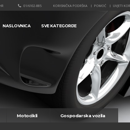
HR
01/6102-885
KORISNIČKA PODRŠKA
POMOĆ
UVJETI KOR
NASLOVNICA
SVE KATEGORIJE
Motocikli
Gospodarska vozila