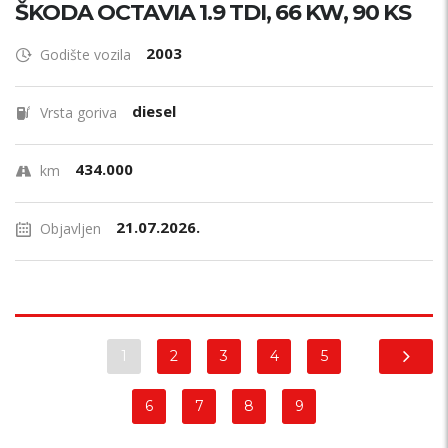
ŠKODA OCTAVIA 1.9 TDI, 66 KW, 90 KS
2003
Godište vozila
diesel
Vrsta goriva
434.000
km
21.07.2026.
Objavljen
1
2
3
4
5
6
7
8
9