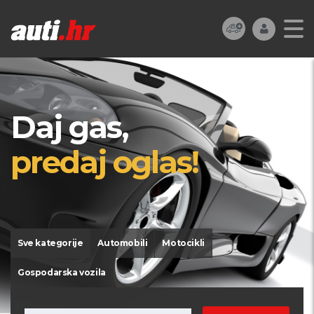
Daj gas,
predaj oglas!
Sve kategorije
Automobili
Motocikli
Gospodarska vozila