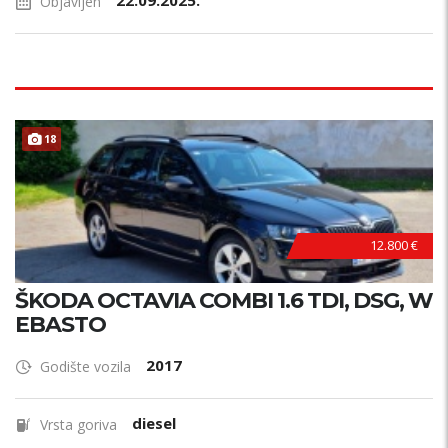
22.09.2025.
Objavljen
18
12.800 €
ŠKODA OCTAVIA COMBI 1.6 TDI, DSG, W
EBASTO
2017
Godište vozila
diesel
Vrsta goriva