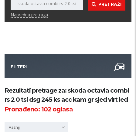
PRETRAŽI
Napredna pretraga
FILTERI
Kategorija
Rezultati pretrage za: skoda octavia combi
rs 2 0 tsi dsg 245 ks acc kam gr sjed virt led
Županija
Pronađeno:
102
oglasa
Samo sa slikom
Važniji
PRETRAŽI