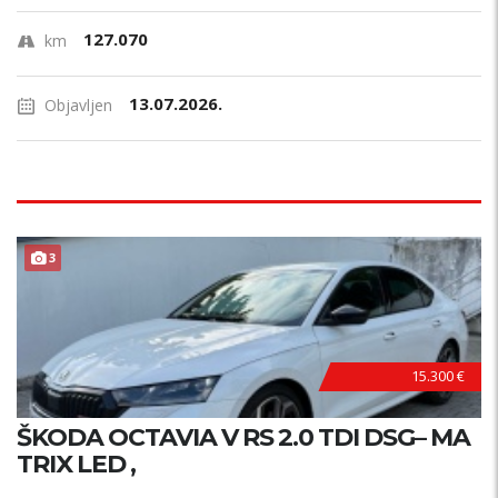
127.070
km
13.07.2026.
Objavljen
TOP STANJE !
3
15.300 €
ŠKODA OCTAVIA V RS 2.0 TDI DSG– MA
TRIX LED ,