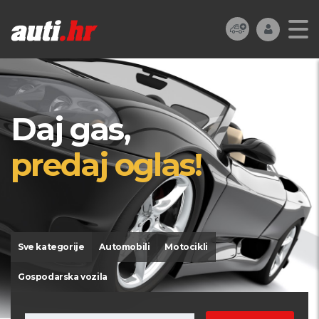
Daj gas,
predaj oglas!
Sve kategorije
Automobili
Motocikli
Gospodarska vozila