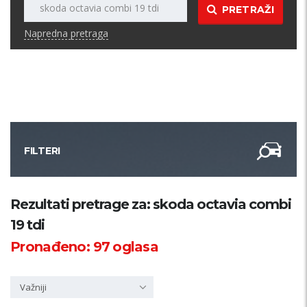
PRETRAŽI
Napredna pretraga
FILTERI
Kategorija
Rezultati pretrage za: skoda octavia combi
19 tdi
Županija
Pronađeno:
97
oglasa
Samo sa slikom
Važniji
PRETRAŽI