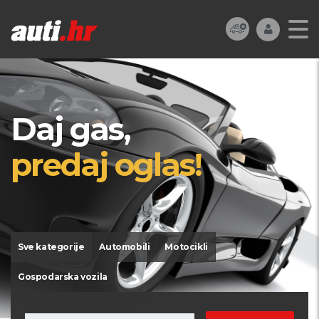
Daj gas,
predaj oglas!
Sve kategorije
Automobili
Motocikli
Gospodarska vozila