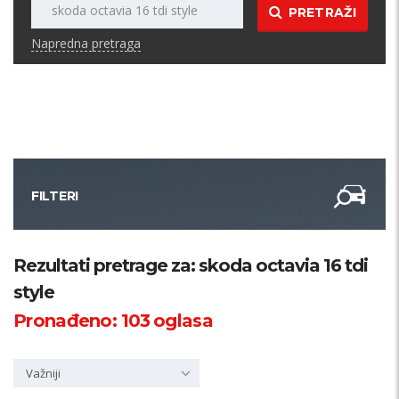
PRETRAŽI
Napredna pretraga
FILTERI
Kategorija
Rezultati pretrage za: skoda octavia 16 tdi
style
Županija
Pronađeno:
103
oglasa
Samo sa slikom
Važniji
PRETRAŽI