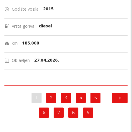
2015
Godište vozila
diesel
Vrsta goriva
185.000
km
27.04.2026.
Objavljen
1
2
3
4
5
6
7
8
9