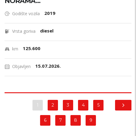
NORAMA...
2019
Godište vozila
diesel
Vrsta goriva
125.600
km
15.07.2026.
Objavljen
1
2
3
4
5
6
7
8
9