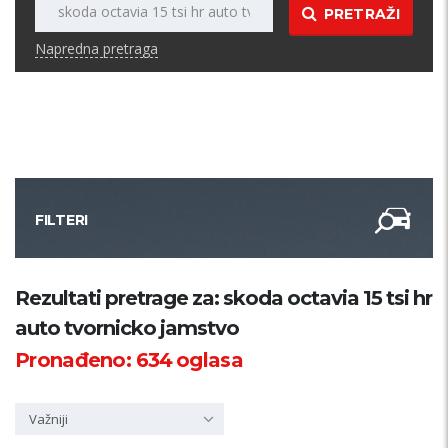
PRETRAŽI
Napredna pretraga
FILTERI
Kategorija
Rezultati pretrage za: skoda octavia 15 tsi hr
auto tvornicko jamstvo
Županija
Pronađeno:
634
oglasa
Samo sa slikom
Važniji
PRETRAŽI