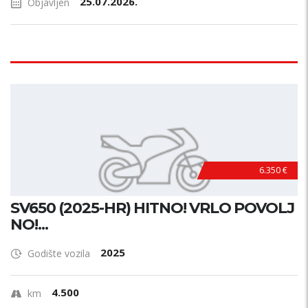
25.07.2026.
Objavljen
6.350 €
SV650 (2025-HR) HITNO! VRLO POVOLJ
NO!...
2025
Godište vozila
4.500
km