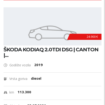
24.900 €
ŠKODA KODIAQ 2.0TDI DSG | CANTON
|...
2019
Godište vozila
diesel
Vrsta goriva
113.300
km