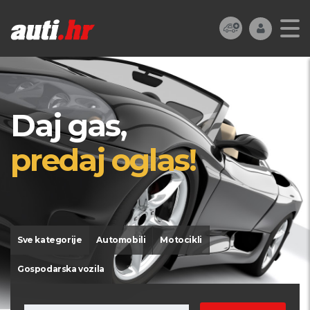
Daj gas,
predaj oglas!
Sve kategorije
Automobili
Motocikli
Gospodarska vozila