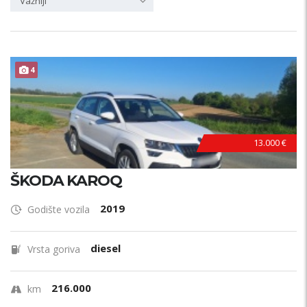
Važniji
4
13.000 €
ŠKODA KAROQ
2019
Godište vozila
diesel
Vrsta goriva
216.000
km