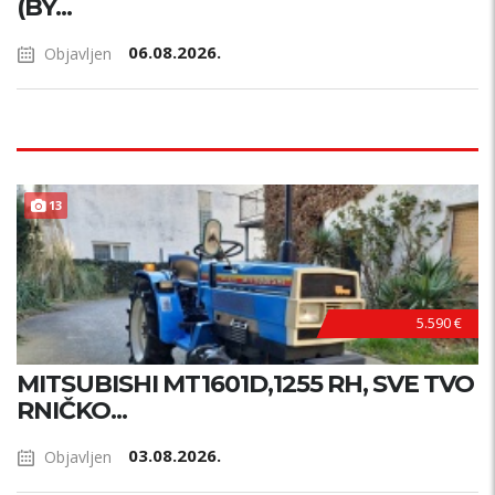
(BY...
06.08.2026.
Objavljen
13
5.590 €
MITSUBISHI MT1601D,1255 RH, SVE TVO
RNIČKO...
03.08.2026.
Objavljen