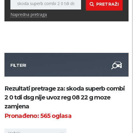
PRETRAŽI
Napredna pretraga
FILTERI
Kategorija
Rezultati pretrage za: skoda superb combi
2 0 tdi dsg nije uvoz reg 08 22 g moze
Županija
zamjena
Pronađeno:
565
oglasa
Samo sa slikom
PRETRAŽI