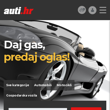
Daj gas,
predaj oglas!
Sve kategorije
Automobili
Motocikli
Gospodarska vozila