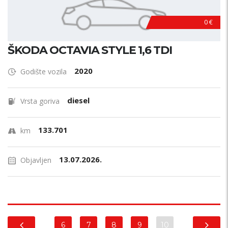
0 €
ŠKODA OCTAVIA STYLE 1,6 TDI
2020
Godište vozila
diesel
Vrsta goriva
133.701
km
13.07.2026.
Objavljen
6
7
8
9
10