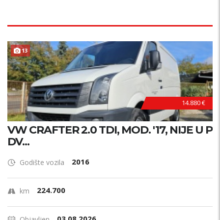
13
14.880 €
VW CRAFTER 2.0 TDI, MOD. '17, NIJE U P
DV...
2016
Godište vozila
224.700
km
03.08.2026.
Objavljen