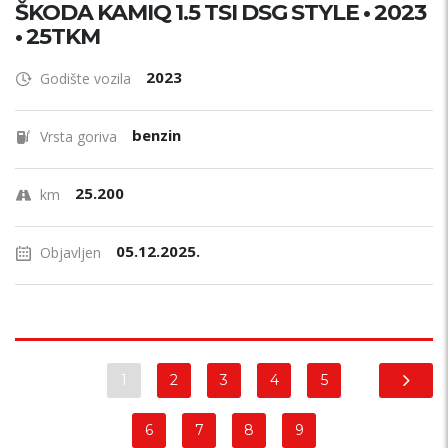
ŠKODA KAMIQ 1.5 TSI DSG STYLE • 2023
• 25TKM
2023
Godište vozila
benzin
Vrsta goriva
25.200
km
05.12.2025.
Objavljen
1
2
3
4
5
6
7
8
9