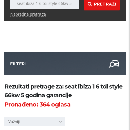
PRETRAŽI
Napredna pretraga
FILTERI
Kategorija
Rezultati pretrage za: seat ibiza 1 6 tdi style
66kw 5 godina garancije
Županija
Pronađeno:
364
oglasa
Samo sa slikom
Važniji
PRETRAŽI