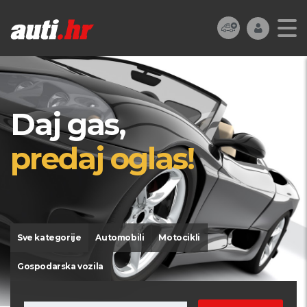
Daj gas,
predaj oglas!
Sve kategorije
Automobili
Motocikli
Gospodarska vozila