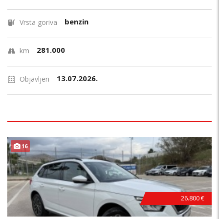
benzin
Vrsta goriva
281.000
km
13.07.2026.
Objavljen
16
26.800 €