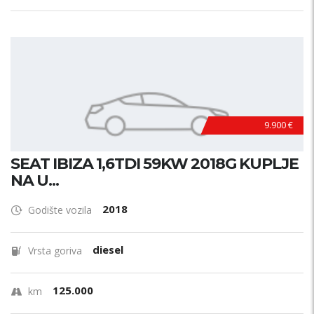
9.900 €
SEAT IBIZA 1,6TDI 59KW 2018G KUPLJE
NA U...
2018
Godište vozila
diesel
Vrsta goriva
125.000
km