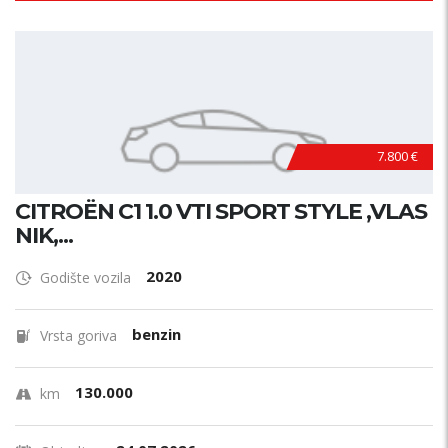
7.800 €
CITROËN C1 1.0 VTI SPORT STYLE ,VLAS
NIK,...
2020
Godište vozila
benzin
Vrsta goriva
130.000
km