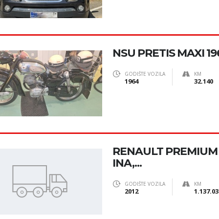
NSU PRETIS MAXI 19
GODIŠTE VOZILA
KM
1964
32.140
RENAULT PREMIUM 4
INA,...
GODIŠTE VOZILA
KM
2012
1.137.03