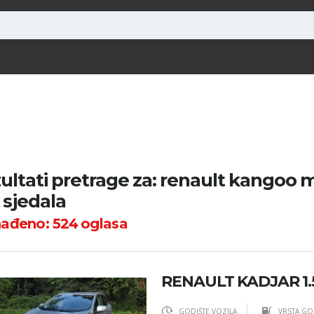
ultati pretrage za: renault kangoo ma
5 sjedala
nađeno:
524
oglasa
RENAULT KADJAR 1.
GODIŠTE VOZILA
VRSTA GO