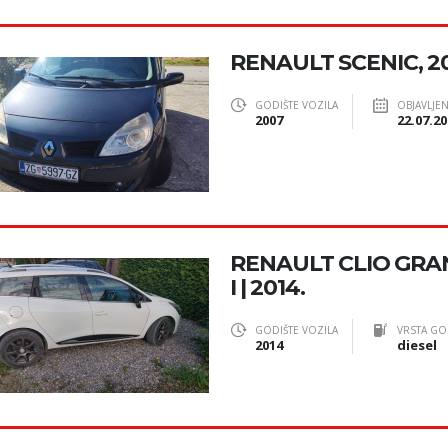
RENAULT SCENIC, 2
GODIŠTE VOZILA
OBJAVLJE
2007
22.07.20
RENAULT CLIO GRA
I | 2014.
GODIŠTE VOZILA
VRSTA GO
2014
diesel