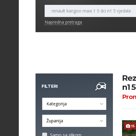
Napredna pretraga
Rez
n1 
FILTERI
Pro
Kategorija
Županija
15
Samo sa slikom