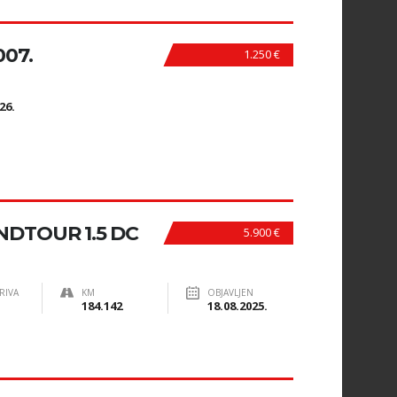
007.
1.250 €
N
26.
NDTOUR 1.5 DC
5.900 €
RIVA
KM
OBJAVLJEN
184.142
18.08.2025.