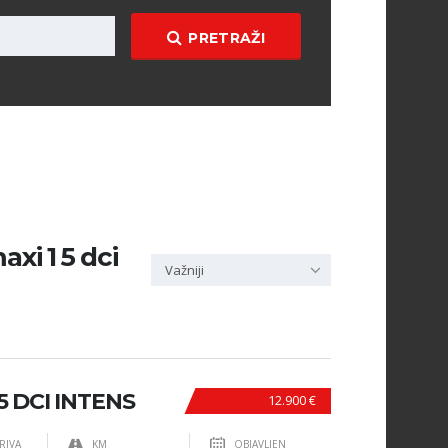
PRETRAŽI
xi 1 5 dci
Važniji
5 DCI INTENS
12.900 €
RIVA
KM
OBJAVLJEN