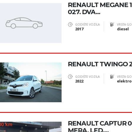
RENAULT MEGANE 1.6
027. DVA...
GODIŠTE VOZILA
VRSTA GO
2017
diesel
RENAULT TWINGO Z
GODIŠTE VOZILA
VRSTA GO
2022
elektro
RENAULT CAPTUR 0,
MERA, LED,...