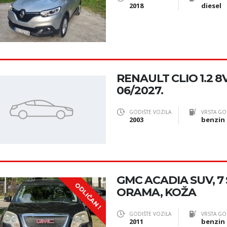
2018
diesel
RENAULT CLIO 1.2 8
06/2027.
GODIŠTE VOZILA
VRSTA GO
2003
benzin
GMC ACADIA SUV, 7
ODLIČAN !
ORAMA, KOŽA
GODIŠTE VOZILA
VRSTA GO
2011
benzin