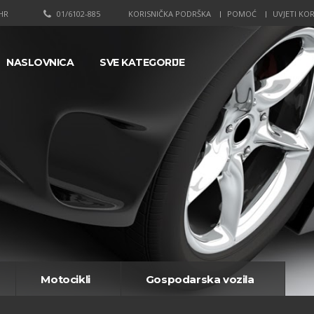
HR
01/6102-885
KORISNIČKA PODRŠKA
POMOĆ
UVJETI KOR
NASLOVNICA
SVE KATEGORIJE
Motocikli
Gospodarska vozila