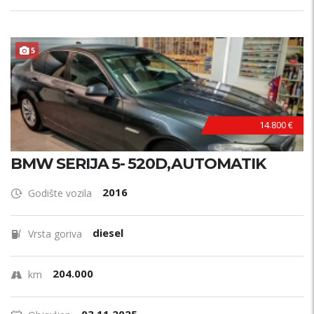
5
14.800 €
BMW SERIJA 5- 520D,AUTOMATIK
2016
Godište vozila
diesel
Vrsta goriva
204.000
km