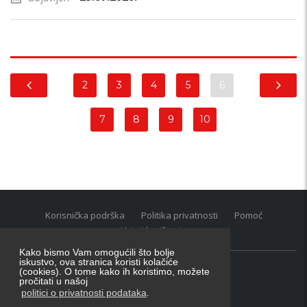
2
3
4
5
6
7
8
9
10
Korisnička podrška
Politika privatnosti
Pomoć
Uvjeti korištenja
Kako bismo Vam omogućili što bolje
iskustvo, ova stranica koristi kolačiće
(cookies). O tome kako ih koristimo, možete
Oglasnik grupacija:
posao.hr
|
oglasnik.hr
|
auti.hr
pročitati u našoj
Tečaj za konverziju u EUR valutu: 1 euro = 7.53450 kn
politici o privatnosti podataka
.