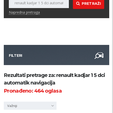
PRETRAŽI
Napredna pretraga
FILTERI
Kategorija
Rezultati pretrage za: renault kadjar 1 5 dci
automatik navigacija
Županija
Pronađeno:
464
oglasa
Samo sa slikom
Važniji
PRETRAŽI