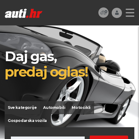
Daj gas,
predaj oglas!
Sve kategorije
Automobili
Motocikli
Gospodarska vozila