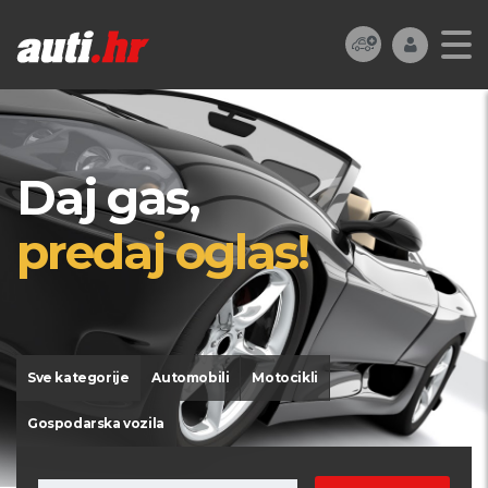
Daj gas,
predaj oglas!
Sve kategorije
Automobili
Motocikli
Gospodarska vozila