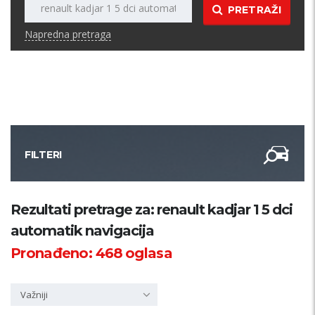
PRETRAŽI
Napredna pretraga
FILTERI
Kategorija
Rezultati pretrage za: renault kadjar 1 5 dci
automatik navigacija
Županija
Pronađeno:
468
oglasa
Samo sa slikom
Važniji
PRETRAŽI