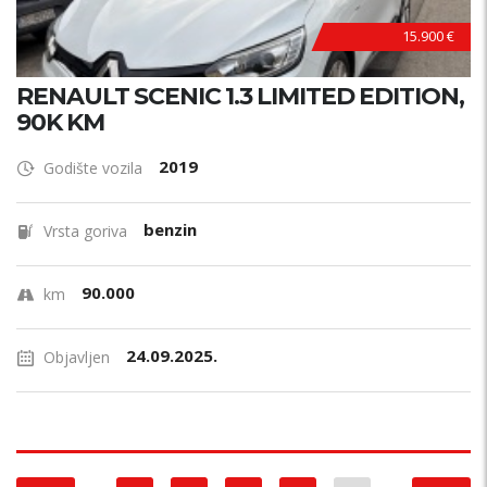
15.900 €
RENAULT SCENIC 1.3 LIMITED EDITION,
90K KM
2019
Godište vozila
benzin
Vrsta goriva
90.000
km
24.09.2025.
Objavljen