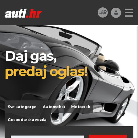
Daj gas,
predaj oglas!
Sve kategorije
Automobili
Motocikli
Gospodarska vozila