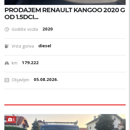
PRODAJEM RENAULT KANGOO 2020 G
OD 1.5DCI...
2020
Godište vozila
diesel
Vrsta goriva
179.222
km
05.08.2026.
Objavljen
5