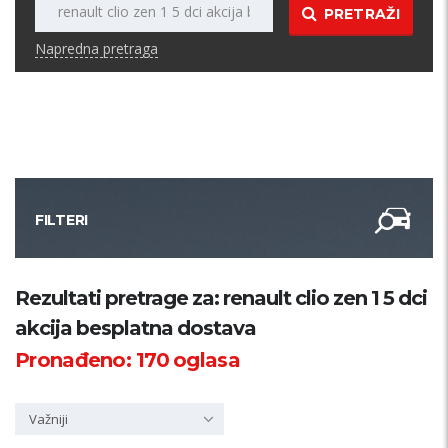
PRETRAŽI
Napredna pretraga
FILTERI
Kategorija
Rezultati pretrage za: renault clio zen 1 5 dci
akcija besplatna dostava
Županija
Pronađeno:
170
oglasa
Samo sa slikom
Važniji
PRETRAŽI