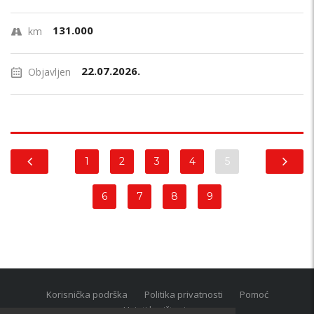
131.000
km
22.07.2026.
Objavljen
1
2
3
4
5
6
7
8
9
Korisnička podrška
Politika privatnosti
Pomoć
Uvjeti korištenja