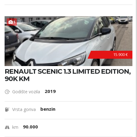
POVOLJNO !
5
15.900 €
RENAULT SCENIC 1.3 LIMITED EDITION,
90K KM
2019
Godište vozila
benzin
Vrsta goriva
90.000
km