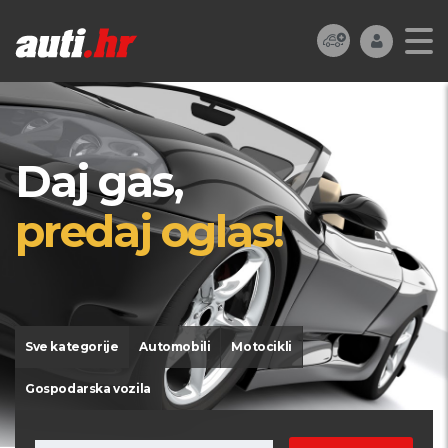
Daj gas,
predaj oglas!
Sve kategorije
Automobili
Motocikli
Gospodarska vozila