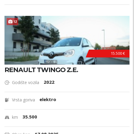
12
15.500 €
RENAULT TWINGO Z.E.
2022
Godište vozila
elektro
Vrsta goriva
35.500
km