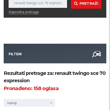
PRETRAŽI
Napredna pretraga
FILTERI
Kategorija
Rezultati pretrage za: renault twingo sce 70
expression
Županija
Pronađeno:
158
oglasa
Samo sa slikom
Važniji
PRETRAŽI