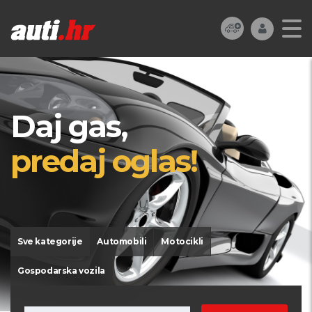
Daj gas,
predaj oglas!
Sve kategorije
Automobili
Motocikli
Gospodarska vozila