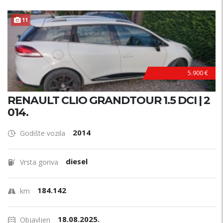
11
5.900 €
RENAULT CLIO GRANDTOUR 1.5 DCI | 2
014.
2014
Godište vozila
diesel
Vrsta goriva
184.142
km
18.08.2025.
Objavljen