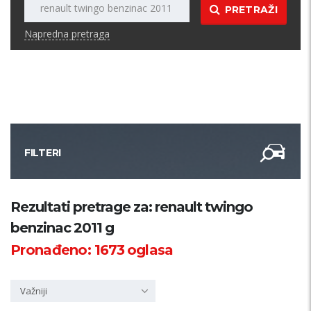
PRETRAŽI
Napredna pretraga
FILTERI
Kategorija
Rezultati pretrage za: renault twingo
benzinac 2011 g
Županija
Pronađeno:
1673
oglasa
Samo sa slikom
Važniji
PRETRAŽI