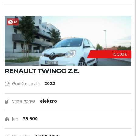
12
15.500 €
RENAULT TWINGO Z.E.
2022
Godište vozila
elektro
Vrsta goriva
35.500
km