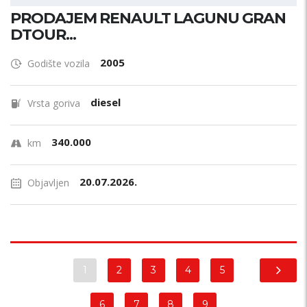
PRODAJEM RENAULT LAGUNU GRAN
DTOUR...
2005
Godište vozila
diesel
Vrsta goriva
340.000
km
20.07.2026.
Objavljen
1
2
3
4
5
6
7
8
9