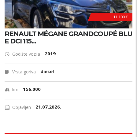
11.100 €
RENAULT MÉGANE GRANDCOUPÉ BLU
E DCI 115...
2019
Godište vozila
diesel
Vrsta goriva
156.000
km
21.07.2026.
Objavljen