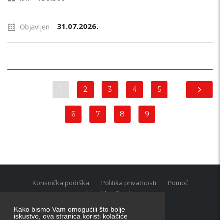
31.07.2026.
Objavljen
1
2
3
4
5
6
7
8
9
Korisnička podrška
Politika privatnosti
Pomoć
Uvjeti korištenja
Kako bismo Vam omogućili što bolje
iskustvo, ova stranica koristi kolačiće