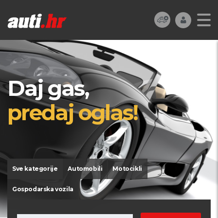
Daj gas,
predaj oglas!
Sve kategorije
Automobili
Motocikli
Gospodarska vozila