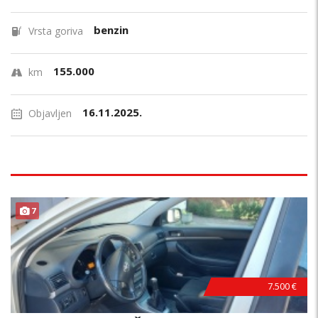
benzin
Vrsta goriva
155.000
km
16.11.2025.
Objavljen
7
7.500 €