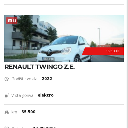
12
15.500 €
RENAULT TWINGO Z.E.
2022
Godište vozila
elektro
Vrsta goriva
35.500
km