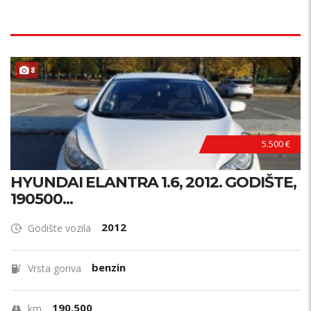
8
5.500 €
HYUNDAI ELANTRA 1.6, 2012. GODIŠTE,
190500...
2012
Godište vozila
benzin
Vrsta goriva
190.500
km