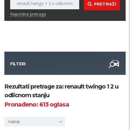
PRETRAŽI
Napredna pretraga
FILTERI
Kategorija
Rezultati pretrage za: renault twingo 1 2 u
odlicnom stanju
Županija
Pronađeno:
613
oglasa
Samo sa slikom
Važniji
PRETRAŽI