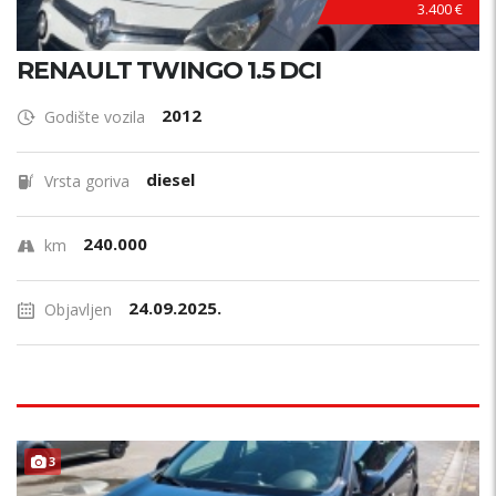
3.400 €
RENAULT TWINGO 1.5 DCI
2012
Godište vozila
diesel
Vrsta goriva
240.000
km
24.09.2025.
Objavljen
F
U
L
L
O
P
R
E
3