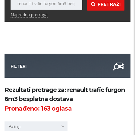
PRETRAŽI
Napredna pretraga
FILTERI
Kategorija
Rezultati pretrage za: renault trafic furgon
6m3 besplatna dostava
Županija
Pronađeno:
163
oglasa
Samo sa slikom
Važniji
PRETRAŽI