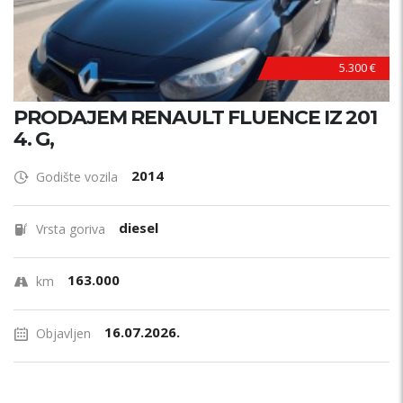
M
A
5.300 €
PRODAJEM RENAULT FLUENCE IZ 201
4. G,
2014
Godište vozila
diesel
Vrsta goriva
163.000
km
16.07.2026.
Objavljen