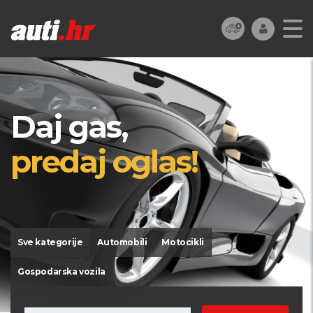
Daj gas,
predaj oglas!
Sve kategorije
Automobili
Motocikli
Gospodarska vozila