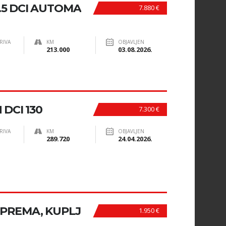
.5 DCI AUTOMA
7.880 €
RIVA
KM
OBJAVLJEN
213.000
03.08.2026.
DCI 130
7.300 €
RIVA
KM
OBJAVLJEN
289.720
24.04.2026.
OPREMA, KUPLJ
1.950 €