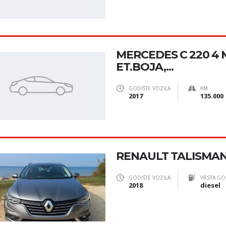
MERCEDES C 220 4 M
ET.BOJA,...
GODIŠTE VOZILA
KM
2017
135.000
RENAULT TALISMAN 
GODIŠTE VOZILA
VRSTA GO
2018
diesel