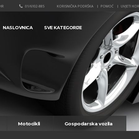
HR
01/6102-885
KORISNIČKA PODRŠKA
POMOĆ
UVJETI KOR
NASLOVNICA
SVE KATEGORIJE
Motocikli
Gospodarska vozila