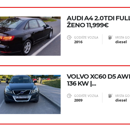
AUDI A4 2.0TDI FU
ŽENO 11,999€
GODIŠTE VOZILA
VRSTA GO
2016
diesel
VOLVO XC60 D5 AWD 
136 KW |...
GODIŠTE VOZILA
VRSTA GO
2009
diesel