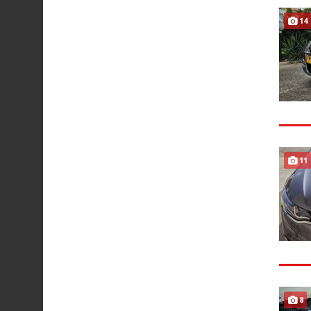
14
11
8