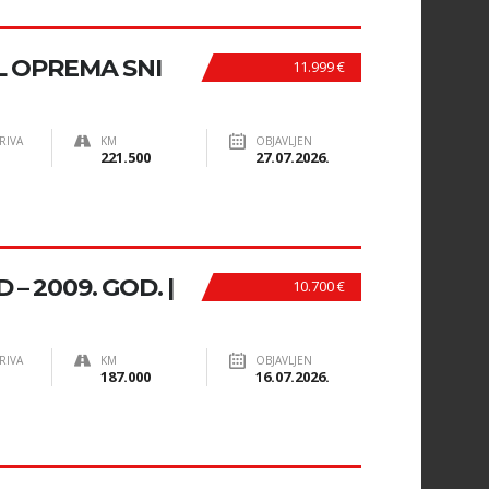
LL OPREMA SNI
11.999 €
RIVA
KM
OBJAVLJEN
221.500
27.07.2026.
– 2009. GOD. |
10.700 €
RIVA
KM
OBJAVLJEN
187.000
16.07.2026.