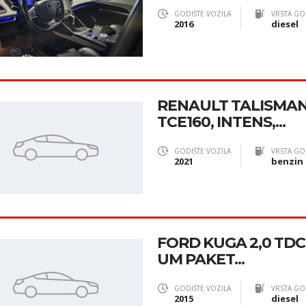
GODIŠTE VOZILA
VRSTA GO
2016
diesel
RENAULT TALISMA
TCE160, INTENS,...
GODIŠTE VOZILA
VRSTA GO
2021
benzin
FORD KUGA 2,0 TDCI 
UM PAKET...
GODIŠTE VOZILA
VRSTA GO
2015
diesel