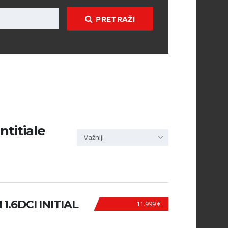
PRETRAŽI
ntitiale
Važniji
.6DCI INITIAL
11.999 €