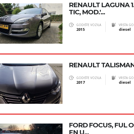
RENAULT LAGUNA 1
TIC, MOD.'...
GODIŠTE VOZILA
VRSTA GO
2015
diesel
RENAULT TALISMAN 
GODIŠTE VOZILA
VRSTA GO
2017
diesel
FORD FOCUS, FUL 
EN U...