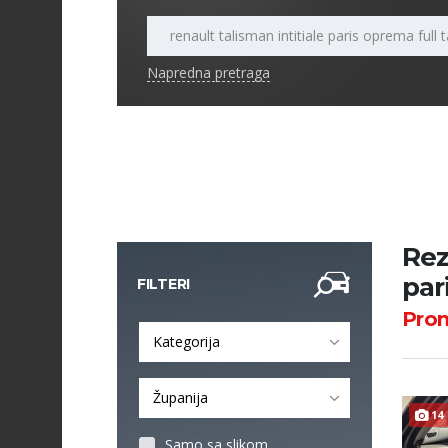
Napredna pretraga
Rez
par
FILTERI
Pro
Kategorija
Županija
14
Samo sa slikom