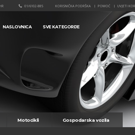
HR
01/6102-885
KORISNIČKA PODRŠKA
POMOĆ
UVJETI KOR
NASLOVNICA
SVE KATEGORIJE
Motocikli
Gospodarska vozila