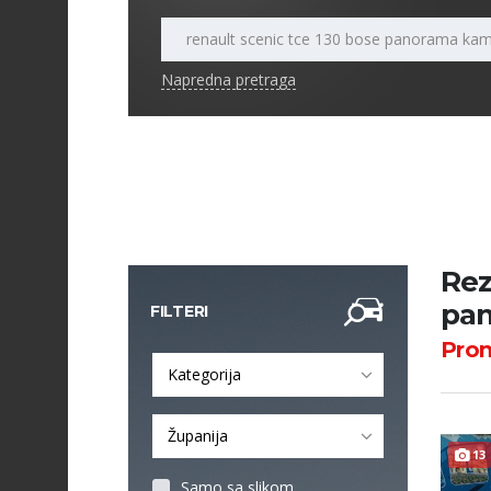
Napredna pretraga
Rez
pan
FILTERI
Pro
Kategorija
Županija
13
Samo sa slikom