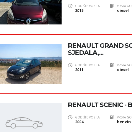
GODIŠTE VOZILA
VRSTA GO
2015
diesel
RENAULT GRAND SCEN
SJEDALA,...
GODIŠTE VOZILA
VRSTA GO
2011
diesel
RENAULT SCENIC - B
GODIŠTE VOZILA
VRSTA GO
2004
benzin