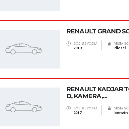
RENAULT GRAND S
GODIŠTE VOZILA
VRSTA GO
2019
diesel
RENAULT KADJAR TC
D, KAMERA,...
GODIŠTE VOZILA
VRSTA GO
2017
benzin