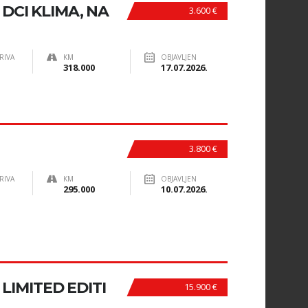
 DCI KLIMA, NA
3.600 €
RIVA
KM
OBJAVLJEN
318.000
17.07.2026.
3.800 €
RIVA
KM
OBJAVLJEN
295.000
10.07.2026.
 LIMITED EDITI
15.900 €