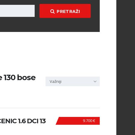
PRETRAŽI
e 130 bose
Važniji
IC 1.6 DCI 13
9.700 €