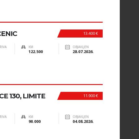
CENIC
13.400 €
RIVA
KM
OBJAVLJEN
122.500
28.07.2026.
E 130, LIMITE
11.900 €
RIVA
KM
OBJAVLJEN
90.000
04.08.2026.