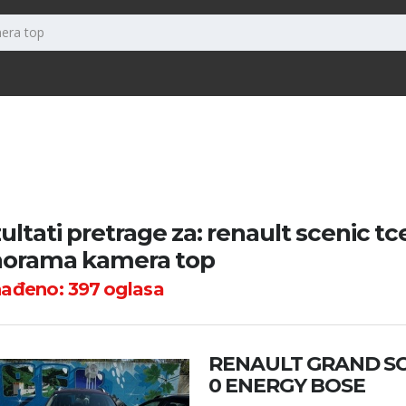
ultati pretrage za: renault scenic tc
orama kamera top
nađeno:
397
oglasa
RENAULT GRAND SCEN
0 ENERGY BOSE